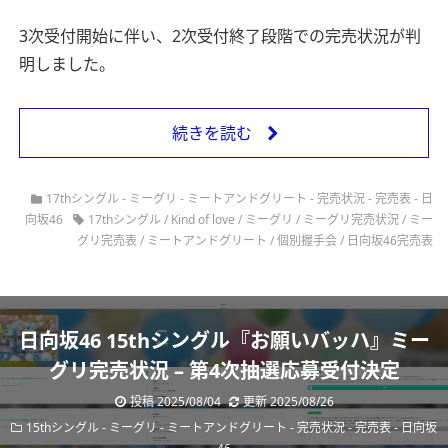
3次受付開始に伴い、2次受付終了段階での完売状況が判
明しました。
続きを読む
17thシングル
-
ミーグリ
-
ミートアンドグリート
-
完売状況
-
完売表
-
日
向坂46
17thシングル
/
Kind of love
/
ミーグリ
/
ミーグリ完売状況
/
ミー
グリ完売表
/
ミートアンドグリート
/
個別握手会
/
日向坂46完売表
日向坂46 15thシングル『お願いバッハ』ミー
グリ完売状況 – 第4次抽選応募受付決定
投稿 2025/08/04
更新 2025/08/26
15thシングル
-
ミーグリ
-
ミートアンドグリート
-
完売状況
-
完売表
-
日向坂