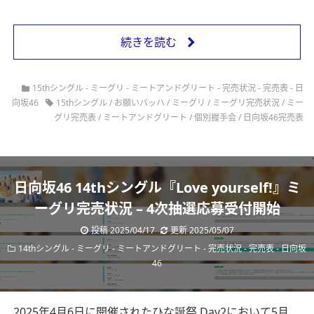
続きを読む
15thシングル
-
ミーグリ
-
ミートアンドグリート
-
完売状況
-
完売表
-
日
向坂46
15thシングル
/
お願いバッハ
/
ミーグリ
/
ミーグリ完売状況
/
ミー
グリ完売表
/
ミートアンドグリート
/
個別握手会
/
日向坂46完売表
日向坂46 14thシングル『Love yourself!』ミ
ーグリ完売状況 – 4次抽選応募受付開始
投稿 2025/04/17
更新 2025/05/07
14thシングル
-
ミーグリ
-
ミートアンドグリート
-
完売状況
-
完売表
-
日向坂
46
2025年4月6日に開催されたひな誕祭 Day2において5月