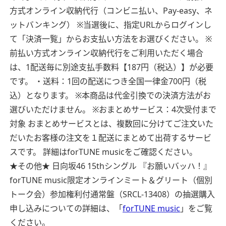
方式オンライン収納代行（コンビニ払い、Pay-easy、ネ
ットバンキング）
※当選後に、指定URLからログインし
て「決済一覧」からお支払い方法をお選びください。
※
前払い方式オンライン収納代行をご利用いただく場合
は、1配送毎に別途支払手数料【187円（税込）】が必要
です。
・送料：1回の配送につき全国一律金700円（税
込）となります。
※本商品は代金引換での決済方法がお
選びいただけません。
※おまとめサービス：4次受付まで
対象
おまとめサービスとは、複数回に分けてご注文いた
だいたお客様の注文を１配送にまとめて出荷するサービ
スです。
詳細はforTUNE musicをご確認ください。
★その他★
日向坂46 15thシングル 『お願いバッハ！』
forTUNE music限定オンラインミート＆グリート（個別
トーク会）参加権利付通常盤（SRCL-13408）の抽選購入
申し込みについての詳細は、「
forTUNE music
」をご覧
ください。