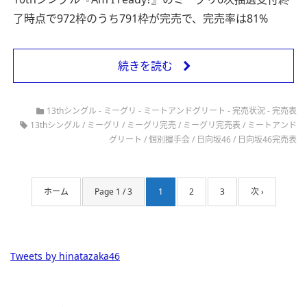
了時点で972枠のうち791枠が完売で、完売率は81%
続きを読む
13thシングル
-
ミーグリ
-
ミートアンドグリート
-
完売状況
-
完売表
13thシングル
/
ミーグリ
/
ミーグリ完売
/
ミーグリ完売表
/
ミートアンド
グリート
/
個別握手会
/
日向坂46
/
日向坂46完売表
ホーム
Page 1 / 3
1
2
3
次 ›
Tweets by hinatazaka46