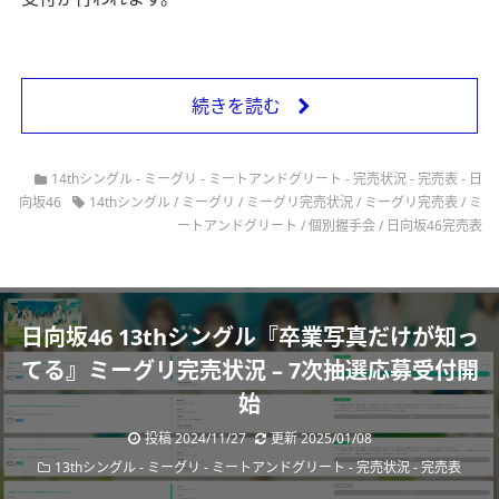
続きを読む
14thシングル
-
ミーグリ
-
ミートアンドグリート
-
完売状況
-
完売表
-
日
向坂46
14thシングル
/
ミーグリ
/
ミーグリ完売状況
/
ミーグリ完売表
/
ミ
ートアンドグリート
/
個別握手会
/
日向坂46完売表
日向坂46 13thシングル『卒業写真だけが知っ
てる』ミーグリ完売状況 – 7次抽選応募受付開
始
投稿 2024/11/27
更新 2025/01/08
13thシングル
-
ミーグリ
-
ミートアンドグリート
-
完売状況
-
完売表