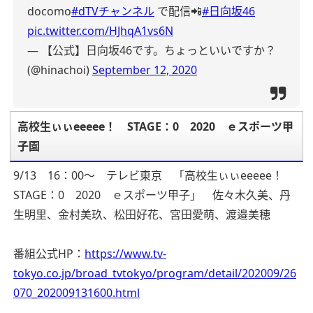
docomo
#dTVチャンネル
で配信📲
#日向坂46
pic.twitter.com/HJhqA1vs6N
— 【公式】日向坂46です。ちょっといいですか？
(@hinachoi)
September 12, 2020
高校生ぃぃeeeee！ STAGE：0 2020 ｅスポーツ甲
子園
9/13 16：00～ テレビ東京 「高校生ぃぃeeeee！
STAGE：0 2020 ｅスポーツ甲子」 佐々木久美、丹
生明里、金村美玖、松田好花、宮田愛萌、渡邉美穂
番組公式HP：
https://www.tv-
tokyo.co.jp/broad_tvtokyo/program/detail/202009/26
070_202009131600.html