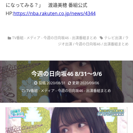
になってみる？」 渡邉美穂
番組公式
HP:
https://nba.rakuten.co.jp/news/4344
TV番組
-
メディア
-
今週の日向坂46
-
出演番組まとめ
テレビ出演
/
ラ
ジオ出演
/
今週の日向坂46
/
出演番組まとめ
今週の日向坂46 8/31～9/6
投稿 2020/08/31
更新 2020/09/06
TV番組
-
メディア
-
今週の日向坂46
-
出演番組まとめ