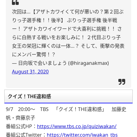
次回は…【アザトカワイくて何が悪いの？第２回ぶ
りっ子選手権！！後半】
ぶりっ子選手権 後半戦
ー！
アザトカワイイワードで大喜利に挑戦！！
さ
らに白熱する戦いをお楽しみに！
２代目ぶりっ子
女王の栄冠に輝くのは一体…？
そして、衝撃の発表
にメンバー驚愕！？
— 日向坂で会いましょう (@hiraganakmax)
August 31, 2020
クイズ！THE違和感
9/7 20:00～ TBS 「クイズ！THE違和感」 加藤史
帆・齊藤京子
番組公式HP：
https://www.tbs.co.jp/quiziwakan/
番組公式Twitter：
https://twitter.com/iwakan_tbs