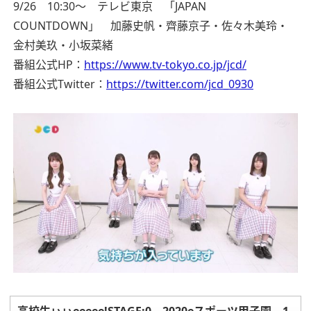
9/26 10:30～ テレビ東京 「JAPAN
COUNTDOWN」 加藤史帆・齊藤京子・佐々木美玲・
金村美玖・小坂菜緒
番組公式HP：
https://www.tv-tokyo.co.jp/jcd/
番組公式Twitter：
https://twitter.com/jcd_0930
高校生ぃぃeeeee!STAGE:0 2020eスポーツ甲子園 1