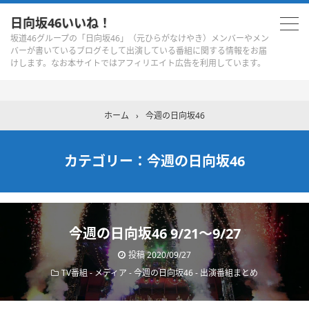
日向坂46いいね！
坂道46グループの「日向坂46」（元ひらがなけやき）メンバーやメン
バーが書いているブログそして出演している番組に関する情報をお届
けします。なお本サイトではアフィリエイト広告を利用しています。
ホーム
›
今週の日向坂46
カテゴリー：今週の日向坂46
今週の日向坂46 9/21～9/27
投稿 2020/09/27
TV番組
-
メディア
-
今週の日向坂46
-
出演番組まとめ