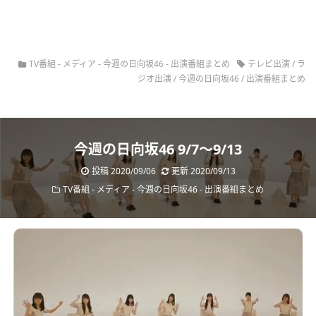
TV番組
-
メディア
-
今週の日向坂46
-
出演番組まとめ
テレビ出演
/
ラ
ジオ出演
/
今週の日向坂46
/
出演番組まとめ
今週の日向坂46 9/7～9/13
投稿 2020/09/06
更新 2020/09/13
TV番組
-
メディア
-
今週の日向坂46
-
出演番組まとめ