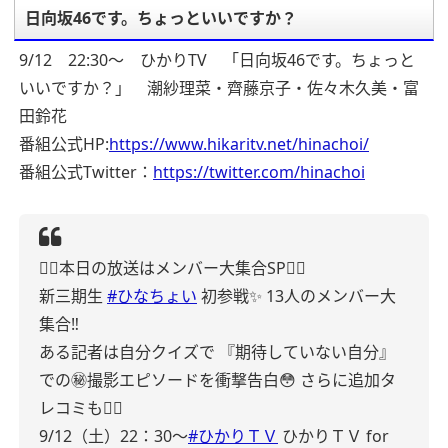
日向坂46です。ちょっといいですか？
9/12 22:30～ ひかりTV 「日向坂46です。ちょっと
いいですか？」 潮紗理菜・齊藤京子・佐々木久美・富
田鈴花
番組公式HP:
https://www.hikaritv.net/hinachoi/
番組公式Twitter：
https://twitter.com/hinachoi
🙋‍♀️本日の放送はメンバー大集合SP🙋‍♀️
新三期生
#ひなちょい
初参戦✨
13人のメンバー大
集合‼️
ある記者は自分クイズで
『期待していない自分』
での㊙️撮影エピソードを衝撃告白😳
さらに追加タ
レコミも🙋‍♀️
9/12（土）22：30〜
#ひかりＴＶ
ひかりＴＶ for