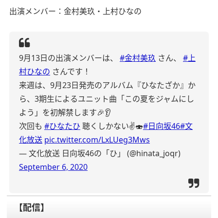
出演メンバー：金村美玖・上村ひなの
9月13日の出演メンバーは、
#金村美玖
さん、
#上
村ひなの
さんです！
来週は、9月23日発売のアルバム『ひなたざか』か
ら、3期生によるユニット曲「この夏をジャムにし
よう」を初解禁します🎉👂
次回も
#ひなたひ
聴くしかない✌️🍣
#日向坂46
#文
化放送
pic.twitter.com/LxLUeg3Mws
— 文化放送 日向坂46の「ひ」 (@hinata_joqr)
September 6, 2020
【配信】