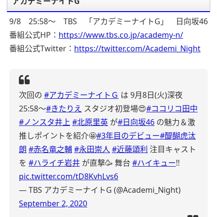
アカデミーナイトG
9/8 25:58～ TBS 「アカデミーナイトG」 日向坂46
番組公式HP：
https://www.tbs.co.jp/academy-n/
番組公式Twitter：
https://twitter.com/Academi_Night
次回の
#アカデミーナイトＧ
は
9月8日(火)深夜
25:58～
#きたりえ
スタジオ初登場😍
#ココリコ田中
#ノンスタ井上
#北原里英
が
#日向坂46
の魅力＆激
推しポイントを紹介🤩
#3年目のデビュー
#醍醐虎汰
朗
#赤名竜之輔
#永田崇人
#近藤頌利
注目キャスト
を
#ハライチ岩井
が直撃🥳
舞台
#ハイキュー
!!
pic.twitter.com/tD8KvhLvs6
— TBS アカデミーナイトG (@Academi_Night)
September 2, 2020