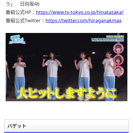
う」 日向坂46
番組公式HP：
https://www.tv-tokyo.co.jp/hinatazaka/
番組公式Twitter：
https://twitter.com/hiraganakmax
バゲット