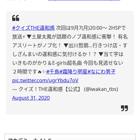
#クイズTHE違和感
次回は9月7(月)20:00〜 2HSPで
放送⚡️
▼土屋太鳳が話題のノブ違和感に衝撃！
有名
アスリートがノブ化！
▼出川哲朗…行きつけ店・す
しざんまいの違和感に気付けるか！？
▼当て字は
いきものがかり＆E-girls超名曲
今回も見逃せない
２時間です🔥✨
#千鳥
#霜降り明星
#なにわ男子
pic.twitter.com/ugrYbdu7oV
— クイズ！THE違和感【公式】 (@iwakan_tbs)
August 31, 2020