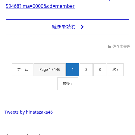
59468?ima=0000&cd=member
続きを読む
佐々木美玲
ホーム
Page 1 / 146
1
2
3
次 ›
最後 »
Tweets by hinatazaka46