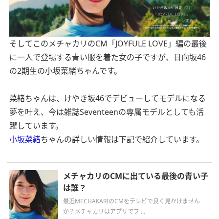
そしてこのメチャカリのCM「JOYFULE LOVE」編の最後
に一人で登場する青い服を着た女の子ですが、日向坂46
の2期生の小坂菜緒ちゃんです。
菜緒ちゃんは、けやき坂46でデビューしてモデルになる
夢を叶え、今は雑誌Seventeenの専属モデルとしても活
躍しています。
小坂菜緒
ちゃんの詳しい情報は下記で紹介しています。
メチャカリのCMに出ている最後の青い子
は誰？
最近MECHAKARIのCMをテレビで良く見かけません
か？メチャカリはアプリでフ ...