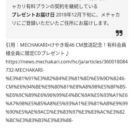
ャカリ有料プランの契約を継続している
プレゼントお届け日
2018年12月下旬に、メチャカ
リにご登録いただいたご住所にお届けします。
引用：MECHAKARI×けやき坂46 CM放送記念！有料会員
様全員に限定CDプレゼント♪
https://news.mechakari.com/hc/ja/articles/360018084
732-MECHAKARI-
%E3%81%91%E3%82%84%E3%81%8D%E5%9D%8246-
CM%E6%94%BE%E9%80%81%E8%A8%98%E5%BF%B5-
%E6%9C%89%E6%96%99%E4%BC%9A%E5%93%A1%E6
%A7%98%E5%85%A8%E5%93%A1%E3%81%AB%E9%99
%90%E5%AE%9ACD%E3%83%97%E3%83%AC%E3%82
%BC%E3%83%B3%E3%83%88-