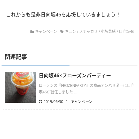
これからも是非日向坂46を応援していきましょう！
キャンペーン
キュン
/
メチャカリ
/
小坂菜緒
/
日向坂46
関連記事
日向坂46×フローズンパーティー
ローソンの『FROZENPARTY』の商品アンバサダーに日向
坂46が就任しました ...
2019/06/30
キャンペーン