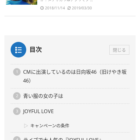
2018/11/14
2019/03/30
目次
閉じる
CMに出演しているのは日向坂46（旧けやき坂
46）
青い服の女の子は
JOYFUL LOVE
キャンペーンの条件
ライブで大人気の『JOYFUL LOVE』