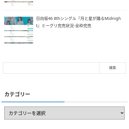
日向坂46 8thシングル『月と星が踊るMidnigh
t』ミーグリ完売状況-全枠完売
カテゴリー