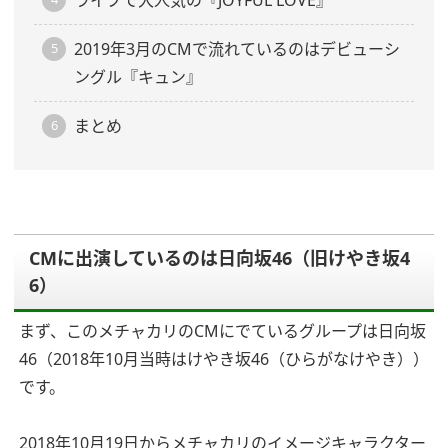
2019年3月のCMで流れているのはデビューシ
ングル『キュン』
まとめ
CMに出演しているのは日向坂46（旧けやき坂4
6）
まず、このメチャカリのCMにでているグループは日向坂
46（2018年10月当時はけやき坂46（ひらがなけやき））
です。
2018年10月19日からメチャカリのイメージキャラクター