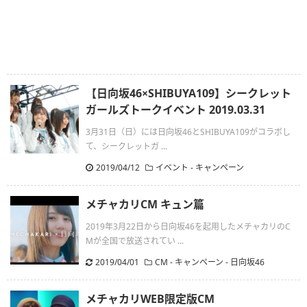
【日向坂46×SHIBUYA109】シークレット
ガールズトークイベント 2019.03.31
3月31日（日）には日向坂46とSHIBUYA109がコラボし
て、シークレットガ ...
2019/04/12
イベント
-
キャンペーン
メチャカリCM キュン篇
2019年3月22日から日向坂46を起用したメチャカリのC
Mが全国で放送されてい ...
2019/04/01
CM
-
キャンペーン
-
日向坂46
メチャカリWEB限定版CM