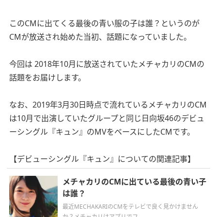
このCMに出てくる最後の青い服の子は誰？というのが
CMが放送され始めた当初、話題になっていました。
今回は 2018年10月に放送されていたメチャカリのCMの
話題をお届けします。
なお、2019年3月30日時点で流れているメチャカリのCM
は10月で出演していたグループと同じ日向坂46のデビュ
ーシングル『キュン』のMVをベースにしたCMです。
【デビューシングル『キュン』についての関連記事】
メチャカリのCMに出ている最後の青い子
は誰？
最近MECHAKARIのCMをテレビで良く見かけません
か？メチャカリはアプリでフ ...