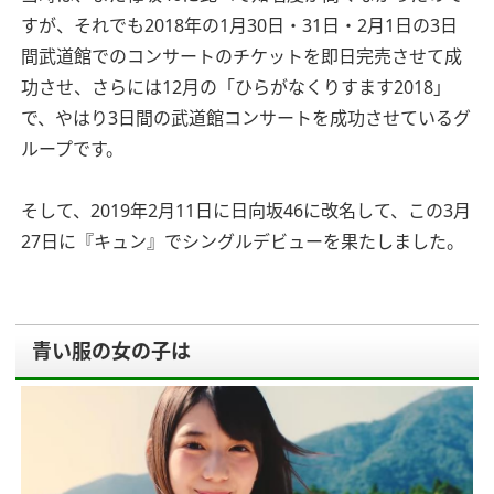
すが、それでも2018年の1月30日・31日・2月1日の3日
間武道館でのコンサートのチケットを即日完売させて成
功させ、さらには12月の「ひらがなくりすます2018」
で、やはり3日間の武道館コンサートを成功させているグ
ループです。
そして、2019年2月11日に日向坂46に改名して、この3月
27日に『キュン』でシングルデビューを果たしました。
青い服の女の子は