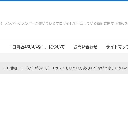
やき）メンバーやメンバーが書いているブログそして出演している番組に関する情報
「日向坂46いいね！」について
お問い合わせ
サイトマップ 
 9/21～9/27
 9/14～9/20
 9/7～9/13
 8/31～9/6
 8/24～8/30
 8/17～8/23
 8/10～8/16
 8/3～8/9
 7/27～8/2
 7/20～7/26
 7/13～7/19
 7/6～7/12
›
TV番組
›
【ひらがな推し】イラストしりとり対決-ひらがながっきょくうん