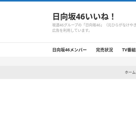
日向坂46いいね！
坂道46グループの「日向坂46」（元ひらがなけ
広告を利用しています。
日向坂46メンバー
完売状況
TV番組
日向坂46のメンバーまとめ
今週の日向坂46
1期生
2期生
3期生
今週の日向坂46
今週の日向坂46
今週の日向坂46
今週の日向坂46
今週の日向坂46
今週の日向坂46
今週の日向坂46
今週の日向坂46
今週の日向坂46
今週の日向坂46
今週の日向坂46
今週の日向坂46
井口眞緒
潮紗理菜
柿崎芽実
影山優佳
加藤史帆
齊藤京子
佐々木久美
佐々木美玲
高瀬愛奈
高本彩花
東村芽依
金村美玖
河田陽菜
小坂菜緒
富田鈴花
濱岸ひより
丹生明里
松田好花
宮田愛萌
渡邉美穂
上村ひなの
ホーム