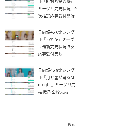
ル『絶対的第六感』
ミーグリ完売状況 - 9
次抽選応募受付開始
日向坂46 6thシング
ル『ってか』ミーグ
リ最新完売状況-5次
応募受付反映
日向坂46 8thシング
ル『月と星が踊るMi
dnight』ミーグリ完
売状況-全枠完売