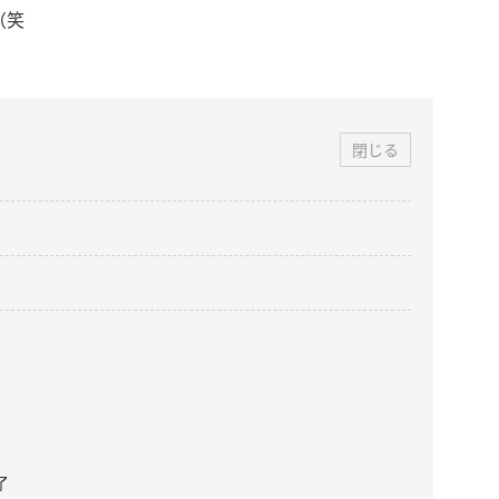
（笑
閉じる
了