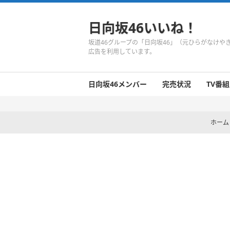
日向坂46いいね！
坂道46グループの「日向坂46」（元ひらがなけ
広告を利用しています。
日向坂46メンバー
完売状況
TV番組
日向坂46のメンバーまとめ
今週の日向坂46
1期生
2期生
3期生
今週の日向坂46
今週の日向坂46
今週の日向坂46
今週の日向坂46
今週の日向坂46
今週の日向坂46
今週の日向坂46
今週の日向坂46
今週の日向坂46
今週の日向坂46
今週の日向坂46
今週の日向坂46
井口眞緒
潮紗理菜
柿崎芽実
影山優佳
加藤史帆
齊藤京子
佐々木久美
佐々木美玲
高瀬愛奈
高本彩花
東村芽依
金村美玖
河田陽菜
小坂菜緒
富田鈴花
濱岸ひより
丹生明里
松田好花
宮田愛萌
渡邉美穂
上村ひなの
ホーム