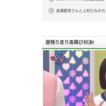
高瀬愛奈さんと上村ひなのち
居残り走り高跳び対決!