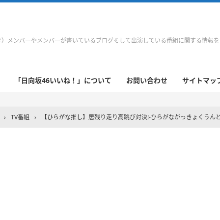
やき）メンバーやメンバーが書いているブログそして出演している番組に関する情報
「日向坂46いいね！」について
お問い合わせ
サイトマップ 
 9/21～9/27
 9/14～9/20
 9/7～9/13
 8/31～9/6
 8/24～8/30
 8/17～8/23
 8/10～8/16
 8/3～8/9
 7/27～8/2
 7/20～7/26
 7/13～7/19
 7/6～7/12
›
TV番組
›
【ひらがな推し】居残り走り高跳び対決!-ひらがながっきょくうん