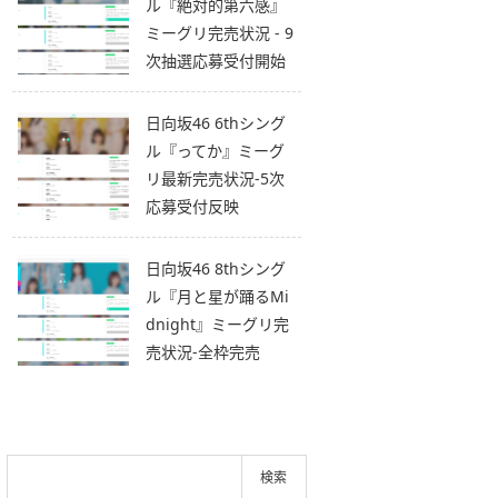
ル『絶対的第六感』
ミーグリ完売状況 - 9
次抽選応募受付開始
日向坂46 6thシング
ル『ってか』ミーグ
リ最新完売状況-5次
応募受付反映
日向坂46 8thシング
ル『月と星が踊るMi
dnight』ミーグリ完
売状況-全枠完売