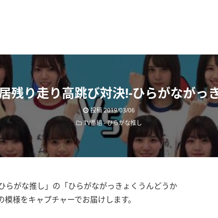
居残り走り高跳び対決!-ひらがながっ
投稿
2019/03/06
TV番組
-
ひらがな推し
た「ひらがな推し」の「ひらがながっきょくうんどうか
の模様をキャプチャーでお届けします。