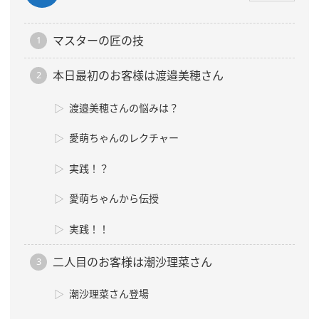
マスターの匠の技
本日最初のお客様は渡邉美穂さん
渡邉美穂さんの悩みは？
愛萌ちゃんのレクチャー
実践！？
愛萌ちゃんから伝授
実践！！
二人目のお客様は潮沙理菜さん
潮沙理菜さん登場