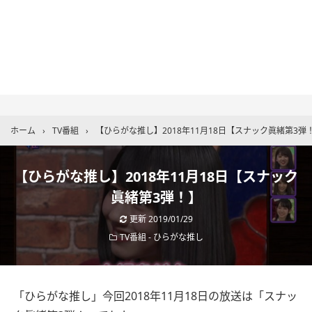
ホーム
›
TV番組
›
【ひらがな推し】2018年11月18日【スナック眞緒第3弾
【ひらがな推し】2018年11月18日【スナック
眞緒第3弾！】
更新
2019/01/29
TV番組
-
ひらがな推し
「ひらがな推し」今回2018年11月18日の放送は「スナッ