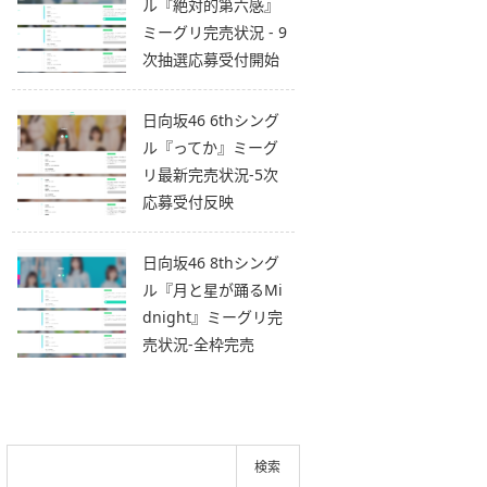
ル『絶対的第六感』
ミーグリ完売状況 - 9
次抽選応募受付開始
日向坂46 6thシング
ル『ってか』ミーグ
リ最新完売状況-5次
応募受付反映
日向坂46 8thシング
ル『月と星が踊るMi
dnight』ミーグリ完
売状況-全枠完売