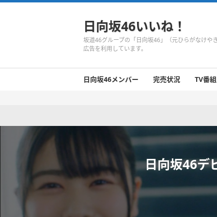
日向坂46いいね！
坂道46グループの「日向坂46」（元ひらがなけ
広告を利用しています。
日向坂46メンバー
完売状況
TV番組
日向坂46のメンバーまとめ
今週の日向坂46
1期生
2期生
3期生
今週の日向坂46
今週の日向坂46
今週の日向坂46
今週の日向坂46
今週の日向坂46
今週の日向坂46
今週の日向坂46
今週の日向坂46
今週の日向坂46
今週の日向坂46
今週の日向坂46
今週の日向坂46
井口眞緒
潮紗理菜
柿崎芽実
影山優佳
加藤史帆
齊藤京子
佐々木久美
佐々木美玲
高瀬愛奈
高本彩花
東村芽依
金村美玖
河田陽菜
小坂菜緒
富田鈴花
濱岸ひより
丹生明里
松田好花
宮田愛萌
渡邉美穂
上村ひなの
日向坂46