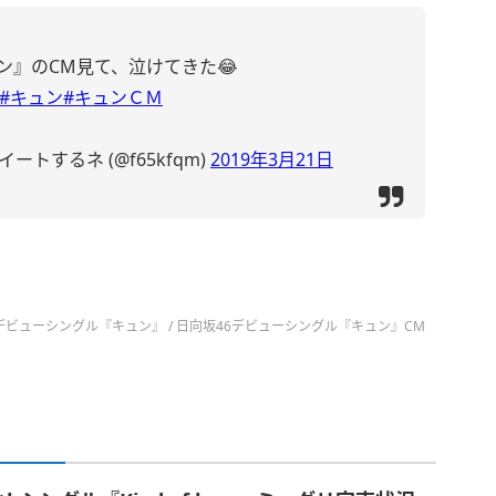
ン』のCM見て、泣けてきた😂
#キュン
#キュンＣＭ
トするネ (@f65kfqm)
2019年3月21日
6デビューシングル『キュン』
/
日向坂46デビューシングル『キュン』CM