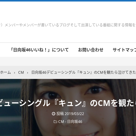
やき）メンバーやメンバーが書いているブログそして出演している番組に関する情報
「日向坂46いいね！」について
お問い合わせ
サイトマップ 
 9/21～9/27
 9/14～9/20
 9/7～9/13
 8/31～9/6
 8/24～8/30
 8/17～8/23
 8/10～8/16
 8/3～8/9
 7/27～8/2
 7/20～7/26
 7/13～7/19
 7/6～7/12
ホーム
›
CM
›
日向坂46デビューシングル『キュン』のCMを観たら泣けてきた
デビューシングル『キュン』のCMを観た
投稿
2019/03/22
CM
-
日向坂46