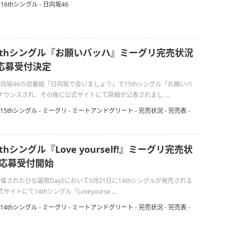
16thシングル
-
日向坂46
15thシングル『お願いバッハ』ミーグリ完売状況
選応募受付決定
に日向坂46の冠番組「日向坂で会いましょう」で15thシングル「お願いバ
ウンスされ、その後に公式サイトにて詳細が公表されまし ...
15thシングル
-
ミーグリ
-
ミートアンドグリート
-
完売状況
-
完売表
-
4thシングル『Love yourself!』ミーグリ完売状
抽選応募受付開始
に開催されたひな誕祭Day2において5月21日に14thシングルが発売される
トにて14thシングル『Loveyourse ...
14thシングル
-
ミーグリ
-
ミートアンドグリート
-
完売状況
-
完売表
-