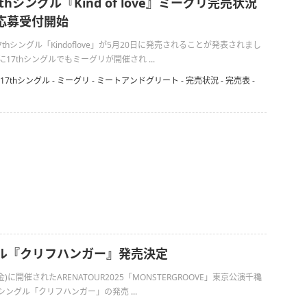
7thシングル『Kind of love』ミーグリ完売状況
選応募受付開始
17thシングル「Kindoflove」が5月20日に発売されることが発表されまし
17thシングルでもミーグリが開催され ...
17thシングル
-
ミーグリ
-
ミートアンドグリート
-
完売状況
-
完売表
-
グル『クリフハンガー』発売決定
(金)に開催されたARENATOUR2025「MONSTERGROOVE」東京公演千穐
シングル「クリフハンガー」の発売 ...