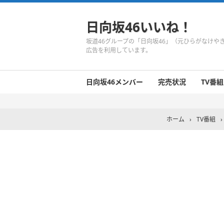
日向坂46いいね！
坂道46グループの「日向坂46」（元ひらがなけ
広告を利用しています。
日向坂46メンバー
完売状況
TV番組
日向坂46のメンバーまとめ
今週の日向坂46
1期生
2期生
3期生
今週の日向坂46
今週の日向坂46
今週の日向坂46
今週の日向坂46
今週の日向坂46
今週の日向坂46
今週の日向坂46
今週の日向坂46
今週の日向坂46
今週の日向坂46
今週の日向坂46
今週の日向坂46
井口眞緒
潮紗理菜
柿崎芽実
影山優佳
加藤史帆
齊藤京子
佐々木久美
佐々木美玲
高瀬愛奈
高本彩花
東村芽依
金村美玖
河田陽菜
小坂菜緒
富田鈴花
濱岸ひより
丹生明里
松田好花
宮田愛萌
渡邉美穂
上村ひなの
ホーム
›
TV番組
›