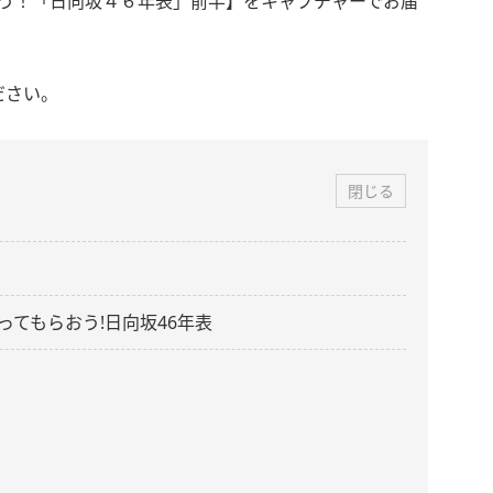
おう！「日向坂４６年表」前半】をキャプチャーでお届
ださい。
閉じる
てもらおう!日向坂46年表