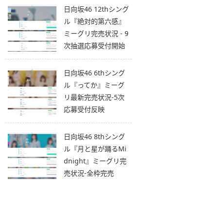
日向坂46 12thシング
ル『絶対的第六感』
ミーグリ完売状況 - 9
次抽選応募受付開始
日向坂46 6thシング
ル『ってか』ミーグ
リ最新完売状況-5次
応募受付反映
日向坂46 8thシング
ル『月と星が踊るMi
dnight』ミーグリ完
売状況-全枠完売