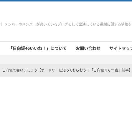
やき）メンバーやメンバーが書いているブログそして出演している番組に関する情報
「日向坂46いいね！」について
お問い合わせ
サイトマップ 
 9/21～9/27
 9/14～9/20
 9/7～9/13
 8/31～9/6
 8/24～8/30
 8/17～8/23
 8/10～8/16
 8/3～8/9
 7/27～8/2
 7/20～7/26
 7/13～7/19
 7/6～7/12
日向坂で会いましょう【オードリーに知ってもらおう！「日向坂４６年表」前半】-201