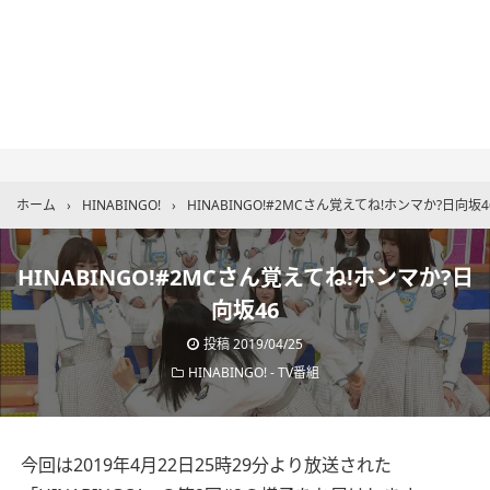
ホーム
›
HINABINGO!
›
HINABINGO!#2MCさん覚えてね!ホンマか?日向坂4
HINABINGO!#2MCさん覚えてね!ホンマか?日
向坂46
投稿
2019/04/25
HINABINGO!
-
TV番組
今回は2019年4月22日25時29分より放送された