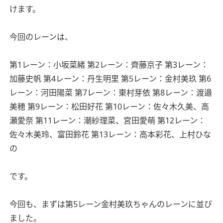
けます。
今回のレーンは、
第1レーン：小坂菜緒
第2レーン：齊藤京子
第3レーン：
加藤史帆
第4レーン：丹生明里
第5レーン：金村美玖
第6
レーン：河田陽菜
第7レーン：東村芽依
第8レーン：渡邉
美穂
第9レーン：松田好花
第10レーン：佐々木久美、高
瀬愛奈
第11レーン：潮紗理菜、宮田愛萌
第12レーン：
佐々木美玲、富田鈴花
第13レーン：高本彩花、上村ひな
の
です。
今回も、まずは第5レーン金村美玖ちゃんのレーンに並び
ました。