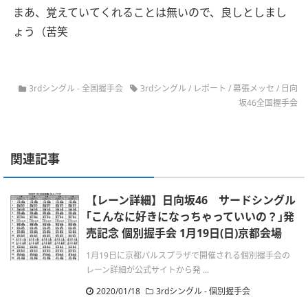
まあ、覚えていてくれることは無いので、良しとしまし
ょう（苦笑
3rdシングル
-
全国握手会
3rdシングル
/
レポート
/
幕張メッセ
/
日向
坂46全国握手会
関連記事
【レーン詳細】日向坂46 サードシングル
｢こんなに好きになっちゃっていいの？｣発
売記念 個別握手会 1月19日(日)京都会場
1月19日に京都パルスプラザで開催される個別握手会の
レーン詳細が公式サイトから発 ...
2020/01/18
3rdシングル
-
個別握手会