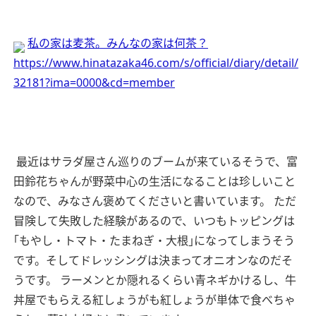
私の家は麦茶。みんなの家は何茶？
https://www.hinatazaka46.com/s/official/diary/detail/
32181?ima=0000&cd=member
最近はサラダ屋さん巡りのブームが来ているそうで、富
田鈴花ちゃんが野菜中心の生活になることは珍しいこと
なので、みなさん褒めてくださいと書いています。
ただ
冒険して失敗した経験があるので、いつもトッピングは
｢もやし・トマト・たまねぎ・大根｣になってしまうそう
です。そしてドレッシングは決まってオニオンなのだそ
うです。
ラーメンとか隠れるくらい青ネギかけるし、牛
丼屋でもらえる紅しょうがも紅しょうが単体で食べちゃ