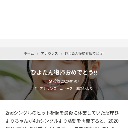
ホーム
›
アナウンス
›
ひよたん復帰おめでとう!!
ひよたん復帰おめでとう!!
投稿
2020/01/07
アナウンス
-
ニュース
-
濱岸ひより
2ndシングルのヒット祈願を最後に休業していた濱岸ひ
よりちゃんが4thシングルより活動を再開すると、2020