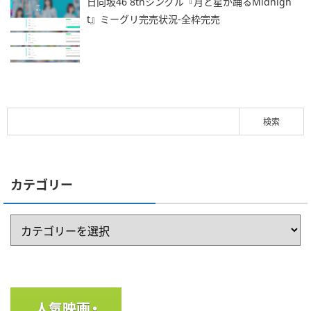
日向坂46 8thシングル『月と星が踊るMidnigh
t』ミーグリ完売状況-全枠完売
カテゴリー