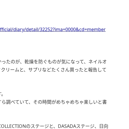
fficial/diary/detail/32252?ima=0000&cd=member
かったのが、乾燥を防ぐものが気になって、ネイルオ
ドクリームと、サプリなどたくさん買ったと報告して
す。
すら調べていて、その時間がめちゃめちゃ楽しいと書
L COLLECTIONのステージと、DASADAステージ、日向