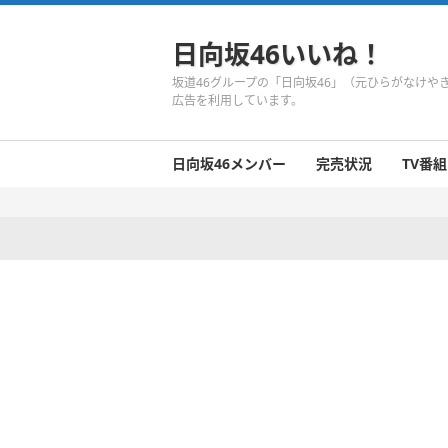
日向坂46いいね！
坂道46グループの「日向坂46」（元ひらがなけ
広告を利用しています。
日向坂46メンバー
完売状況
TV番組
日向坂46のメンバーまとめ
今週の日向坂46
1期生
2期生
3期生
今週の日向坂46
今週の日向坂46
今週の日向坂46
今週の日向坂46
今週の日向坂46
今週の日向坂46
今週の日向坂46
今週の日向坂46
今週の日向坂46
今週の日向坂46
今週の日向坂46
今週の日向坂46
井口眞緒
潮紗理菜
柿崎芽実
影山優佳
加藤史帆
齊藤京子
佐々木久美
佐々木美玲
高瀬愛奈
高本彩花
東村芽依
金村美玖
河田陽菜
小坂菜緒
富田鈴花
濱岸ひより
丹生明里
松田好花
宮田愛萌
渡邉美穂
上村ひなの