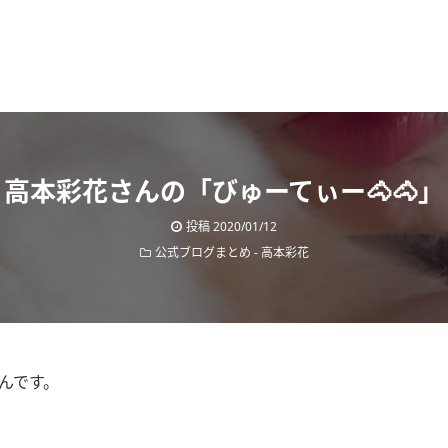
高本彩花さんの「びゅーてぃー🐴🐴」
投稿
2020/01/12
公式ブログまとめ
-
高本彩花
さんです。