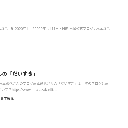
本彩花
2020年1月
/
2020年1月11日
/
日向坂46公式ブログ
/
高本彩花
んの「だいすき」
日の高本彩花さんのブログ高本彩花さんの「だいすき」本日次のブログは高
ttps://www.hinatazaka46. ...
高本彩花