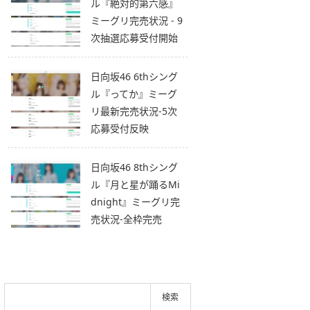
ル『絶対的第六感』
ミーグリ完売状況 - 9
次抽選応募受付開始
日向坂46 6thシング
ル『ってか』ミーグ
リ最新完売状況-5次
応募受付反映
日向坂46 8thシング
ル『月と星が踊るMi
dnight』ミーグリ完
売状況-全枠完売