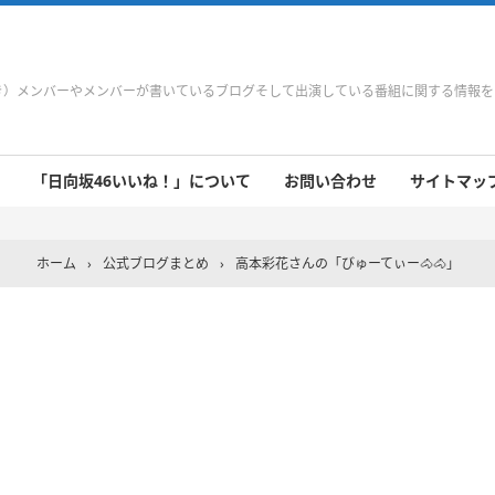
やき）メンバーやメンバーが書いているブログそして出演している番組に関する情報
「日向坂46いいね！」について
お問い合わせ
サイトマップ 
 9/21～9/27
 9/14～9/20
 9/7～9/13
 8/31～9/6
 8/24～8/30
 8/17～8/23
 8/10～8/16
 8/3～8/9
 7/27～8/2
 7/20～7/26
 7/13～7/19
 7/6～7/12
ホーム
›
公式ブログまとめ
›
高本彩花さんの「びゅーてぃー🐴🐴」