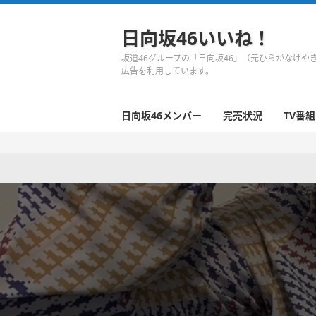
日向坂46いいね！
坂道46グループの「日向坂46」（元ひらがなけ
広告を利用しています。
日向坂46メンバー
完売状況
TV番組
日向坂46のメンバーまとめ
今週の日向坂46
1期生
2期生
3期生
今週の日向坂46
今週の日向坂46
今週の日向坂46
今週の日向坂46
今週の日向坂46
今週の日向坂46
今週の日向坂46
今週の日向坂46
今週の日向坂46
今週の日向坂46
今週の日向坂46
今週の日向坂46
井口眞緒
潮紗理菜
柿崎芽実
影山優佳
加藤史帆
齊藤京子
佐々木久美
佐々木美玲
高瀬愛奈
高本彩花
東村芽依
金村美玖
河田陽菜
小坂菜緒
富田鈴花
濱岸ひより
丹生明里
松田好花
宮田愛萌
渡邉美穂
上村ひなの