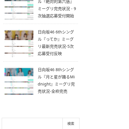
ル『絶対的第六感』
ミーグリ完売状況 - 9
次抽選応募受付開始
日向坂46 6thシング
ル『ってか』ミーグ
リ最新完売状況-5次
応募受付反映
日向坂46 8thシング
ル『月と星が踊るMi
dnight』ミーグリ完
売状況-全枠完売