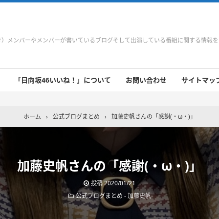
やき）メンバーやメンバーが書いているブログそして出演している番組に関する情報
「日向坂46いいね！」について
お問い合わせ
サイトマップ 
 9/21～9/27
 9/14～9/20
 9/7～9/13
 8/31～9/6
 8/24～8/30
 8/17～8/23
 8/10～8/16
 8/3～8/9
 7/27～8/2
 7/20～7/26
 7/13～7/19
 7/6～7/12
ホーム
›
公式ブログまとめ
›
加藤史帆さんの「感謝(・ω・)」
加藤史帆さんの「感謝(・ω・)」
投稿
2020/01/21
公式ブログまとめ
-
加藤史帆