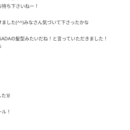
お待ち下さいねー！
ました(^^)みなさん気づいて下さったかな
SADAの髪型みたいだね！と言っていただきました！

た👗
ール！
！