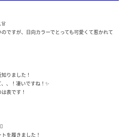
👗
いのですが、日向カラーでとっても可愛くて惹かれて
近知りました！
て、、！凄いですね！✨
のは表です！
️
ートを履きました！