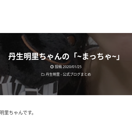
丹生明里ちゃんの「~まっちゃ~」
投稿
2020/01/25
丹生明里
-
公式ブログまとめ
生明里ちゃんです。