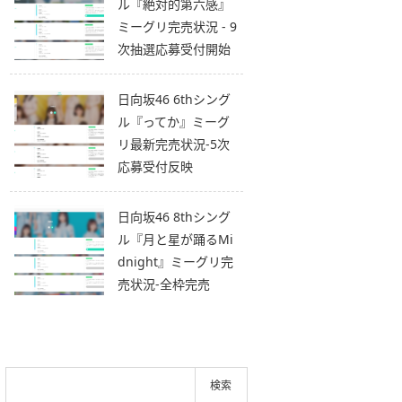
ル『絶対的第六感』
ミーグリ完売状況 - 9
次抽選応募受付開始
日向坂46 6thシング
ル『ってか』ミーグ
リ最新完売状況-5次
応募受付反映
日向坂46 8thシング
ル『月と星が踊るMi
dnight』ミーグリ完
売状況-全枠完売