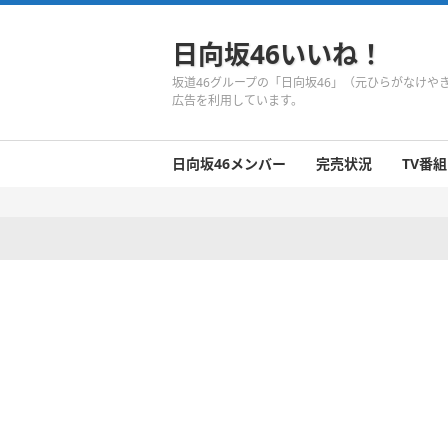
日向坂46いいね！
坂道46グループの「日向坂46」（元ひらがなけ
広告を利用しています。
日向坂46メンバー
完売状況
TV番組
日向坂46のメンバーまとめ
今週の日向坂46
1期生
2期生
3期生
今週の日向坂46
今週の日向坂46
今週の日向坂46
今週の日向坂46
今週の日向坂46
今週の日向坂46
今週の日向坂46
今週の日向坂46
今週の日向坂46
今週の日向坂46
今週の日向坂46
今週の日向坂46
井口眞緒
潮紗理菜
柿崎芽実
影山優佳
加藤史帆
齊藤京子
佐々木久美
佐々木美玲
高瀬愛奈
高本彩花
東村芽依
金村美玖
河田陽菜
小坂菜緒
富田鈴花
濱岸ひより
丹生明里
松田好花
宮田愛萌
渡邉美穂
上村ひなの