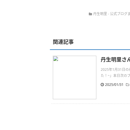
丹生明里
-
公式ブログ
関連記事
丹生明里さ
2025年1月31
た！~」本日次のブ
2025/01/31