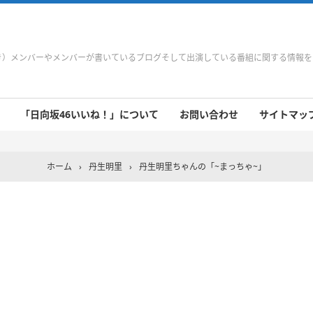
やき）メンバーやメンバーが書いているブログそして出演している番組に関する情報
「日向坂46いいね！」について
お問い合わせ
サイトマップ 
 9/21～9/27
 9/14～9/20
 9/7～9/13
 8/31～9/6
 8/24～8/30
 8/17～8/23
 8/10～8/16
 8/3～8/9
 7/27～8/2
 7/20～7/26
 7/13～7/19
 7/6～7/12
ホーム
›
丹生明里
›
丹生明里ちゃんの「~まっちゃ~」