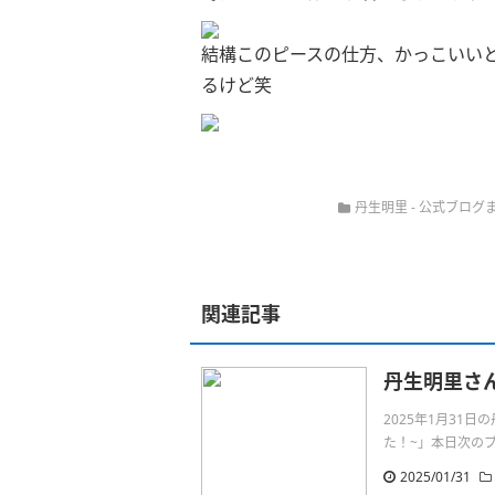
結構このピースの仕方、かっこいい
るけど笑
丹生明里
-
公式ブログ
関連記事
丹生明里さ
2025年1月31
た！~」本日次のブ
2025/01/31