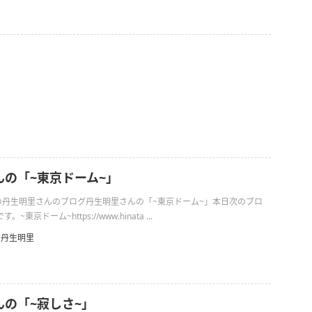
んの「~東京ドーム~」
9日の丹生明里さんのブログ丹生明里さんの「~東京ドーム~」本日次のブロ
東京ドーム~https://www.hinata ...
丹生明里
んの「~寂しさ~」