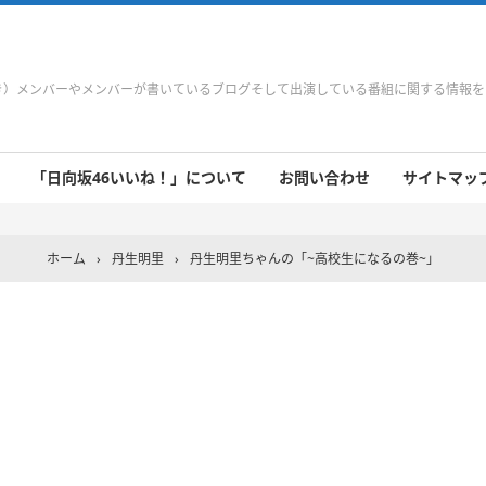
やき）メンバーやメンバーが書いているブログそして出演している番組に関する情報
「日向坂46いいね！」について
お問い合わせ
サイトマップ 
 9/21～9/27
 9/14～9/20
 9/7～9/13
 8/31～9/6
 8/24～8/30
 8/17～8/23
 8/10～8/16
 8/3～8/9
 7/27～8/2
 7/20～7/26
 7/13～7/19
 7/6～7/12
ホーム
›
丹生明里
›
丹生明里ちゃんの「~高校生になるの巻~」