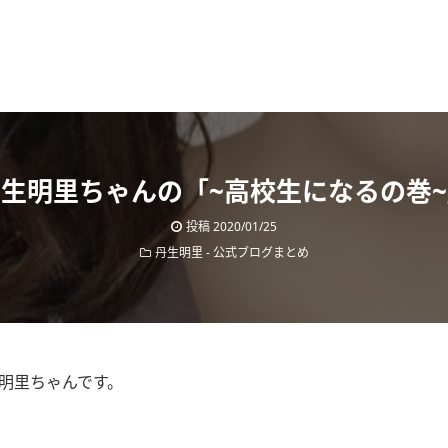
生明里ちゃんの「~高校生になるの巻
投稿
2020/01/25
丹生明里
-
公式ブログまとめ
生明里ちゃんです。