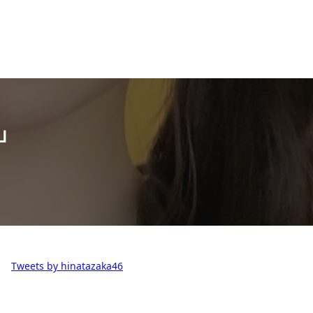
~」
Tweets by hinatazaka46