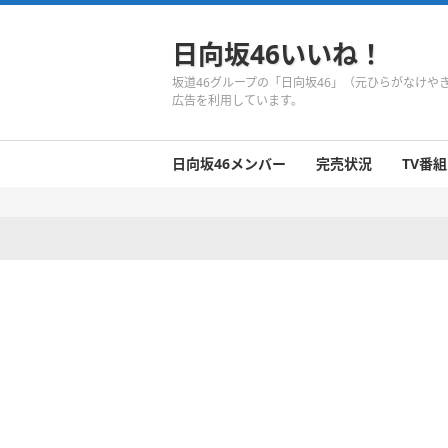
日向坂46いいね！
坂道46グループの「日向坂46」（元ひらがなけ
広告を利用しています。
日向坂46メンバー
完売状況
TV番組
日向坂46のメンバーまとめ
今週の日向坂46
1期生
2期生
3期生
今週の日向坂46
今週の日向坂46
今週の日向坂46
今週の日向坂46
今週の日向坂46
今週の日向坂46
今週の日向坂46
今週の日向坂46
今週の日向坂46
今週の日向坂46
今週の日向坂46
今週の日向坂46
井口眞緒
潮紗理菜
柿崎芽実
影山優佳
加藤史帆
齊藤京子
佐々木久美
佐々木美玲
高瀬愛奈
高本彩花
東村芽依
金村美玖
河田陽菜
小坂菜緒
富田鈴花
濱岸ひより
丹生明里
松田好花
宮田愛萌
渡邉美穂
上村ひなの