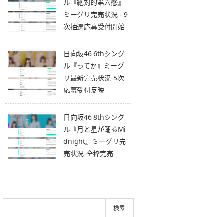
ル『絶対的第六感』
ミーグリ完売状況 - 9
次抽選応募受付開始
日向坂46 6thシング
ル『ってか』ミーグ
リ最新完売状況-5次
応募受付反映
日向坂46 8thシング
ル『月と星が踊るMi
dnight』ミーグリ完
売状況-全枠完売