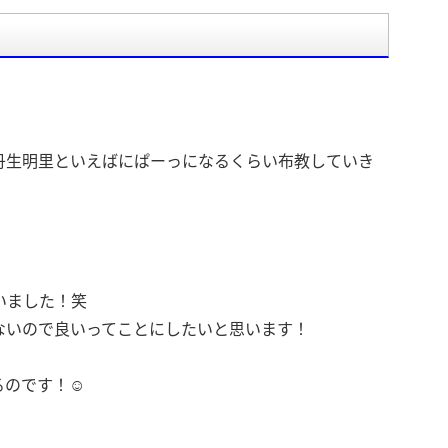
丹生明里といえばにぱーっになるくらい布教していき
いました！笑
ないので良いってことにしたいと思います！
のです！☺️
！