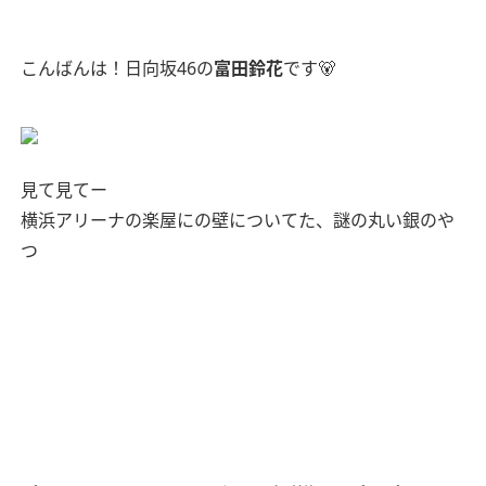
こんばんは！日向坂46の
富田鈴花
です🐻
見て見てー
横浜アリーナの楽屋にの壁についてた、謎の丸い銀のや
つ