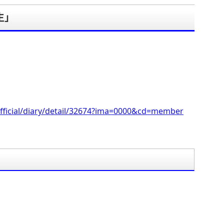
生」
。
fficial/diary/detail/32674?ima=0000&cd=member