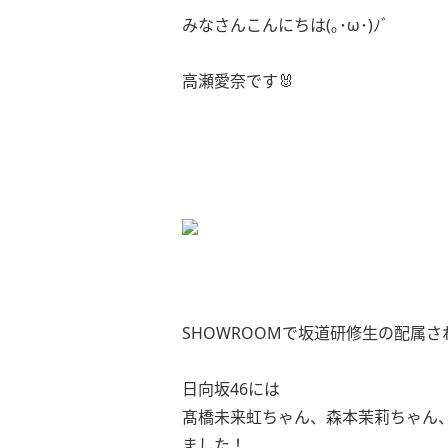
みなさんこんにちは(｡･ω･)ﾉﾞ
高瀬愛奈です🐰
SHOWROOMで坂道研修生の配属
日向坂46には
髙橋未来虹ちゃん、森本茉莉ちゃん
ました！