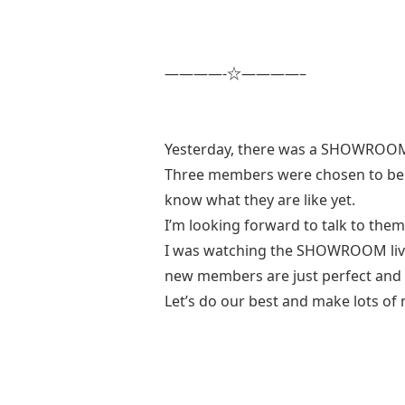
————-☆————–
Yesterday, there was a SHOWROOM l
Three members were chosen to be H
know what they are like yet.
I’m looking forward to talk to them
I was watching the SHOWROOM live 
new members are just perfect and 
Let’s do our best and make lots o