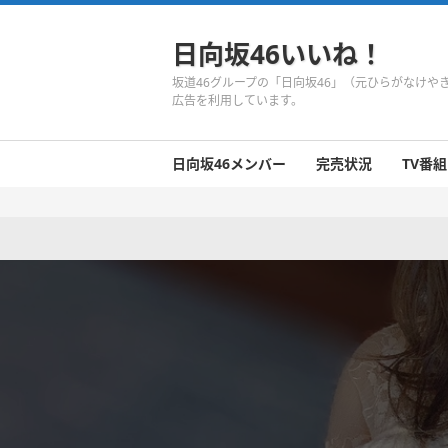
日向坂46いいね！
坂道46グループの「日向坂46」（元ひらがなけ
広告を利用しています。
日向坂46メンバー
完売状況
TV番組
日向坂46のメンバーまとめ
今週の日向坂46
1期生
2期生
3期生
今週の日向坂46
今週の日向坂46
今週の日向坂46
今週の日向坂46
今週の日向坂46
今週の日向坂46
今週の日向坂46
今週の日向坂46
今週の日向坂46
今週の日向坂46
今週の日向坂46
今週の日向坂46
井口眞緒
潮紗理菜
柿崎芽実
影山優佳
加藤史帆
齊藤京子
佐々木久美
佐々木美玲
高瀬愛奈
高本彩花
東村芽依
金村美玖
河田陽菜
小坂菜緒
富田鈴花
濱岸ひより
丹生明里
松田好花
宮田愛萌
渡邉美穂
上村ひなの