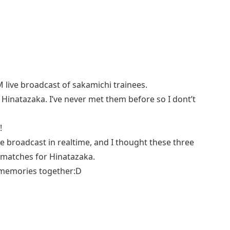
ive broadcast of sakamichi trainees.
inatazaka. I’ve never met them before so I dont’t
!
broadcast in realtime, and I thought these three
matches for Hinatazaka.
f memories together:D