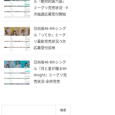
ル『絶対的第六感』
ミーグリ完売状況 - 9
次抽選応募受付開始
日向坂46 6thシング
ル『ってか』ミーグ
リ最新完売状況-5次
応募受付反映
日向坂46 8thシング
ル『月と星が踊るMi
dnight』ミーグリ完
売状況-全枠完売