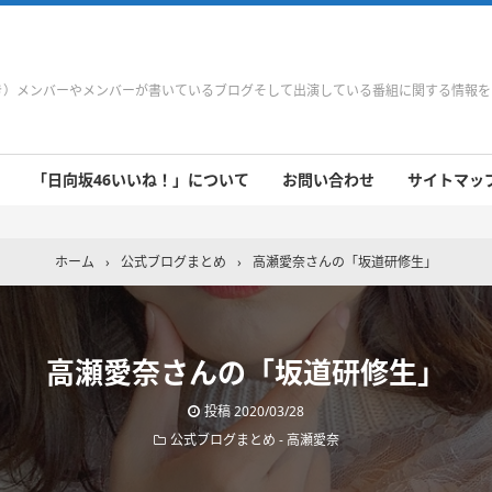
やき）メンバーやメンバーが書いているブログそして出演している番組に関する情報
「日向坂46いいね！」について
お問い合わせ
サイトマップ 
 9/21～9/27
 9/14～9/20
 9/7～9/13
 8/31～9/6
 8/24～8/30
 8/17～8/23
 8/10～8/16
 8/3～8/9
 7/27～8/2
 7/20～7/26
 7/13～7/19
 7/6～7/12
ホーム
›
公式ブログまとめ
›
高瀬愛奈さんの「坂道研修生」
高瀬愛奈さんの「坂道研修生」
投稿
2020/03/28
公式ブログまとめ
-
高瀬愛奈