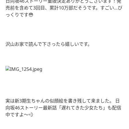
日向坂
46
ストーリー重版決定ありがとうございます！発
売前を含めて
3
回目、累計
10
万部だそうです。すごい
…
び
っくりです
😳
沢山お家で読んで下さったら嬉しいです。
実は新
3
期生ちゃんの似顔絵を書き残して来ました。
日
向坂
46
ストーリー最新話「遅れてきた少女たち」も配信
中ですよ〜
💨