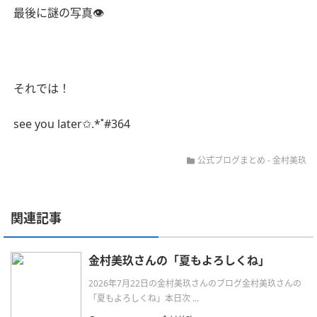
最後に謎の写真
👁
それでは！
see you later
✩
.*˚#364
公式ブログまとめ
-
金村美玖
関連記事
金村美玖さんの「夏もよろしくね」
2026年7月22日の金村美玖さんのブログ金村美玖さんの
「夏もよろしくね」本日次 ...