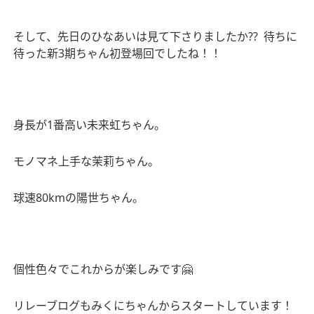
そして、先日のひなあいは見て下さりましたか
??
待ちに
待った新
3
期ちゃん初登場回でしたね！！
身長が
1
番高い未来虹ちゃん。
モノマネ上手な茉莉ちゃん。
球速
80km
の陽世ちゃん。
個性色々でこれからが楽しみです
🤗
リレーブログもみくにちゃんからスタートしています！