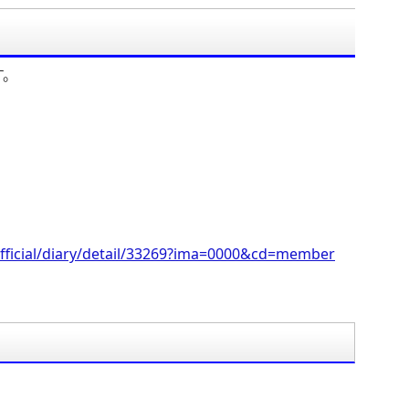
」
す。
fficial/diary/detail/33269?ima=0000&cd=member