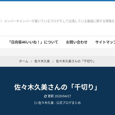
やき）メンバーやメンバーが書いているブログそして出演している番組に関する情報
「日向坂46いいね！」について
お問い合わせ
サイトマップ 
 9/21～9/27
 9/14～9/20
 9/7～9/13
 8/31～9/6
 8/24～8/30
 8/17～8/23
 8/10～8/16
 8/3～8/9
 7/27～8/2
 7/20～7/26
 7/13～7/19
 7/6～7/12
ホーム
›
佐々木久美
›
佐々木久美さんの「千切り」
佐々木久美さんの「千切り」
更新
2020/04/27
佐々木久美
-
公式ブログまとめ