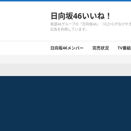
日向坂46いいね！
坂道46グループの「日向坂46」（元ひらがなけ
広告を利用しています。
日向坂46メンバー
完売状況
TV番組
日向坂46のメンバーまとめ
今週の日向坂46
1期生
2期生
3期生
今週の日向坂46
今週の日向坂46
今週の日向坂46
今週の日向坂46
今週の日向坂46
今週の日向坂46
今週の日向坂46
今週の日向坂46
今週の日向坂46
今週の日向坂46
今週の日向坂46
今週の日向坂46
井口眞緒
潮紗理菜
柿崎芽実
影山優佳
加藤史帆
齊藤京子
佐々木久美
佐々木美玲
高瀬愛奈
高本彩花
東村芽依
金村美玖
河田陽菜
小坂菜緒
富田鈴花
濱岸ひより
丹生明里
松田好花
宮田愛萌
渡邉美穂
上村ひなの