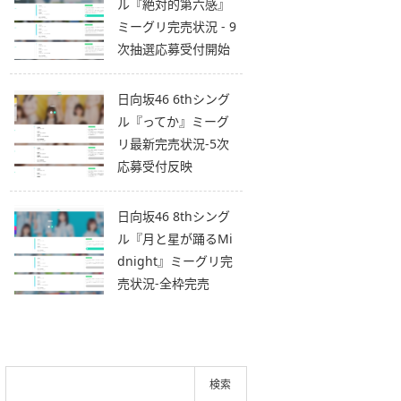
ル『絶対的第六感』
ミーグリ完売状況 - 9
次抽選応募受付開始
日向坂46 6thシング
ル『ってか』ミーグ
リ最新完売状況-5次
応募受付反映
日向坂46 8thシング
ル『月と星が踊るMi
dnight』ミーグリ完
売状況-全枠完売