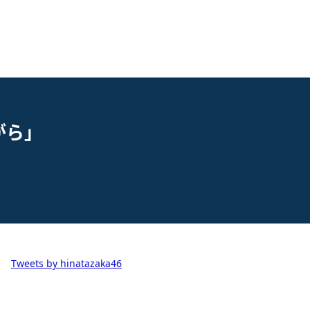
がら」
Tweets by hinatazaka46