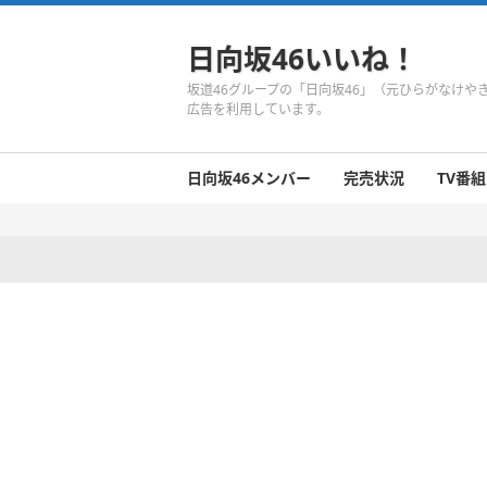
日向坂46いいね！
坂道46グループの「日向坂46」（元ひらがなけ
広告を利用しています。
日向坂46メンバー
完売状況
TV番組
日向坂46のメンバーまとめ
今週の日向坂46
1期生
2期生
3期生
今週の日向坂46
今週の日向坂46
今週の日向坂46
今週の日向坂46
今週の日向坂46
今週の日向坂46
今週の日向坂46
今週の日向坂46
今週の日向坂46
今週の日向坂46
今週の日向坂46
今週の日向坂46
井口眞緒
潮紗理菜
柿崎芽実
影山優佳
加藤史帆
齊藤京子
佐々木久美
佐々木美玲
高瀬愛奈
高本彩花
東村芽依
金村美玖
河田陽菜
小坂菜緒
富田鈴花
濱岸ひより
丹生明里
松田好花
宮田愛萌
渡邉美穂
上村ひなの