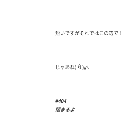
短いですがそれではこの辺で！
じゃあね( ᐛ )٩و
#404
閉まるよ