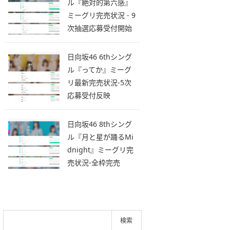
ル『絶対的第六感』
ミーグリ完売状況 - 9
次抽選応募受付開始
日向坂46 6thシング
ル『ってか』ミーグ
リ最新完売状況-5次
応募受付反映
日向坂46 8thシング
ル『月と星が踊るMi
dnight』ミーグリ完
売状況-全枠完売