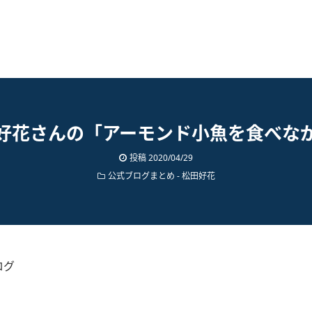
好花さんの「アーモンド小魚を食べな
投稿
2020/04/29
公式ブログまとめ
-
松田好花
ログ