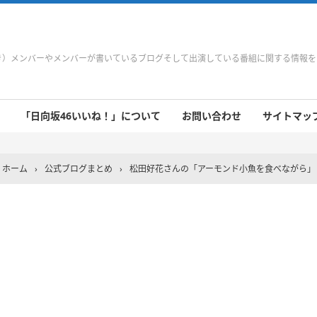
やき）メンバーやメンバーが書いているブログそして出演している番組に関する情報
「日向坂46いいね！」について
お問い合わせ
サイトマップ 
 9/21～9/27
 9/14～9/20
 9/7～9/13
 8/31～9/6
 8/24～8/30
 8/17～8/23
 8/10～8/16
 8/3～8/9
 7/27～8/2
 7/20～7/26
 7/13～7/19
 7/6～7/12
ホーム
›
公式ブログまとめ
›
松田好花さんの「アーモンド小魚を食べながら」