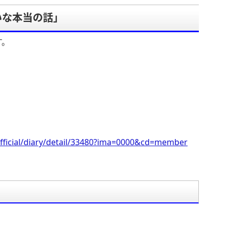
いな本当の話」
す。
fficial/diary/detail/33480?ima=0000&cd=member