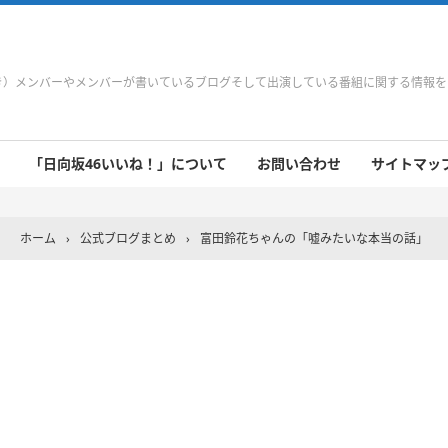
やき）メンバーやメンバーが書いているブログそして出演している番組に関する情報
「日向坂46いいね！」について
お問い合わせ
サイトマップ 
 9/21～9/27
 9/14～9/20
 9/7～9/13
 8/31～9/6
 8/24～8/30
 8/17～8/23
 8/10～8/16
 8/3～8/9
 7/27～8/2
 7/20～7/26
 7/13～7/19
 7/6～7/12
ホーム
›
公式ブログまとめ
›
富田鈴花ちゃんの「嘘みたいな本当の話」