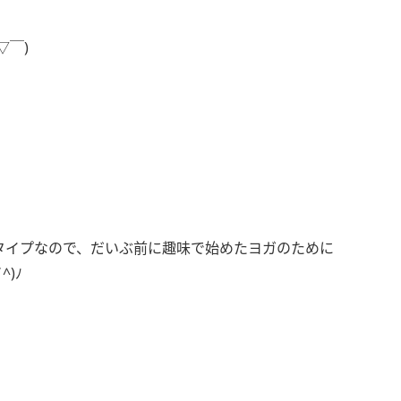
▽￣)
タイプなので、だいぶ前に趣味で始めたヨガのために
)ﾉ