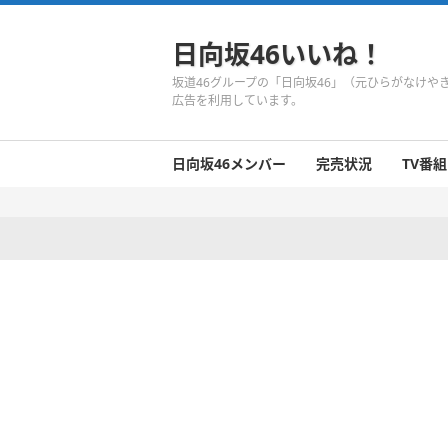
日向坂46いいね！
坂道46グループの「日向坂46」（元ひらがなけ
広告を利用しています。
日向坂46メンバー
完売状況
TV番組
日向坂46のメンバーまとめ
今週の日向坂46
1期生
2期生
3期生
今週の日向坂46
今週の日向坂46
今週の日向坂46
今週の日向坂46
今週の日向坂46
今週の日向坂46
今週の日向坂46
今週の日向坂46
今週の日向坂46
今週の日向坂46
今週の日向坂46
今週の日向坂46
井口眞緒
潮紗理菜
柿崎芽実
影山優佳
加藤史帆
齊藤京子
佐々木久美
佐々木美玲
高瀬愛奈
高本彩花
東村芽依
金村美玖
河田陽菜
小坂菜緒
富田鈴花
濱岸ひより
丹生明里
松田好花
宮田愛萌
渡邉美穂
上村ひなの