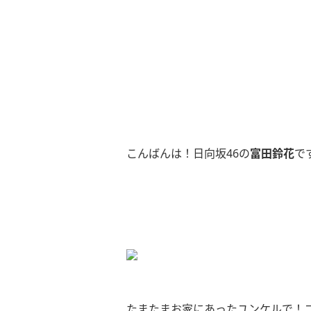
こんばんは！日向坂46の
富田鈴花
です
たまたまお家にあったユンケルで！