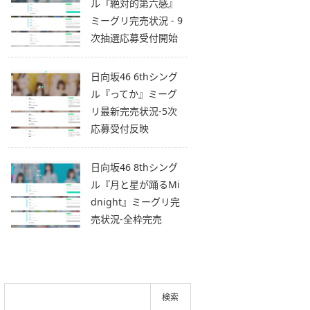
ル『絶対的第六感』
ミーグリ完売状況 - 9
次抽選応募受付開始
日向坂46 6thシング
ル『ってか』ミーグ
リ最新完売状況-5次
応募受付反映
日向坂46 8thシング
ル『月と星が踊るMi
dnight』ミーグリ完
売状況-全枠完売