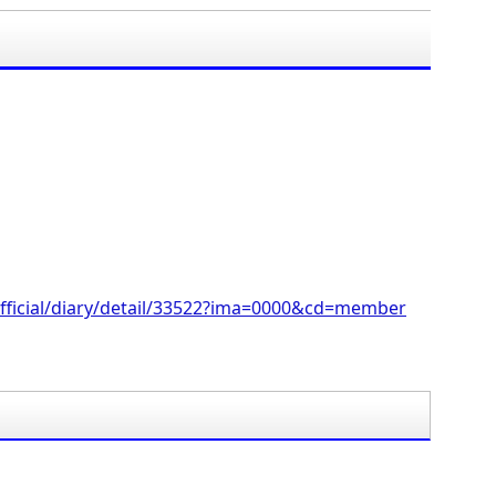
。
fficial/diary/detail/33522?ima=0000&cd=member