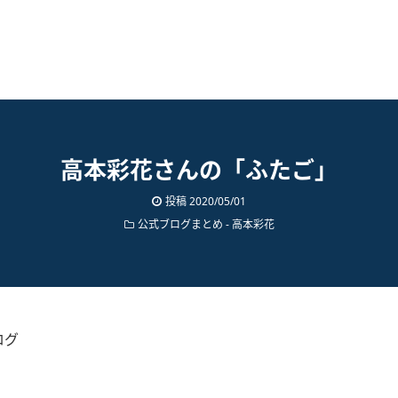
高本彩花さんの「ふたご」
投稿
2020/05/01
公式ブログまとめ
-
高本彩花
ログ