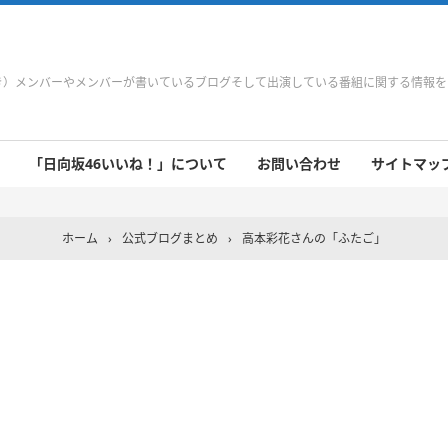
やき）メンバーやメンバーが書いているブログそして出演している番組に関する情報
「日向坂46いいね！」について
お問い合わせ
サイトマップ 
 9/21～9/27
 9/14～9/20
 9/7～9/13
 8/31～9/6
 8/24～8/30
 8/17～8/23
 8/10～8/16
 8/3～8/9
 7/27～8/2
 7/20～7/26
 7/13～7/19
 7/6～7/12
ホーム
›
公式ブログまとめ
›
高本彩花さんの「ふたご」