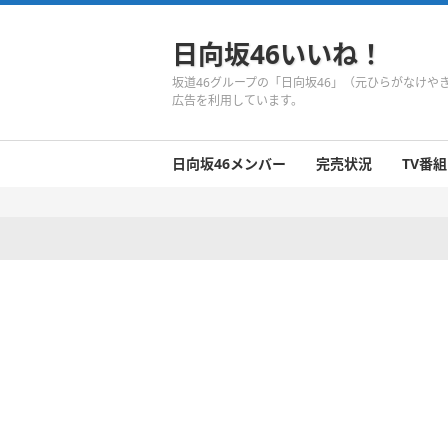
日向坂46いいね！
坂道46グループの「日向坂46」（元ひらがなけ
広告を利用しています。
日向坂46メンバー
完売状況
TV番組
日向坂46のメンバーまとめ
今週の日向坂46
1期生
2期生
3期生
今週の日向坂46
今週の日向坂46
今週の日向坂46
今週の日向坂46
今週の日向坂46
今週の日向坂46
今週の日向坂46
今週の日向坂46
今週の日向坂46
今週の日向坂46
今週の日向坂46
今週の日向坂46
井口眞緒
潮紗理菜
柿崎芽実
影山優佳
加藤史帆
齊藤京子
佐々木久美
佐々木美玲
高瀬愛奈
高本彩花
東村芽依
金村美玖
河田陽菜
小坂菜緒
富田鈴花
濱岸ひより
丹生明里
松田好花
宮田愛萌
渡邉美穂
上村ひなの