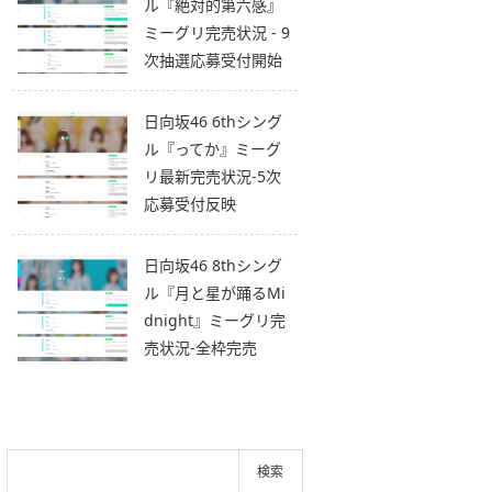
ル『絶対的第六感』
ミーグリ完売状況 - 9
次抽選応募受付開始
日向坂46 6thシング
ル『ってか』ミーグ
リ最新完売状況-5次
応募受付反映
日向坂46 8thシング
ル『月と星が踊るMi
dnight』ミーグリ完
売状況-全枠完売