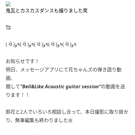
鬼瓦とカスカスダンスも撮りました笑
🥰
( ᐛ )٩و( ᐛ )٩و( ᐛ )٩و( ᐛ )٩و( ᐛ )٩و
お知らせです！
明日、メッセージアプリにて花ちゃんズの弾き語り動
画、
題して
”Bell&Like Acoustic guitar session“
の動画を送
ります！！
鈴花と2人でいろいろ相談し合って、本日撮影に取り掛か
り、無事編集も終わりました🌼