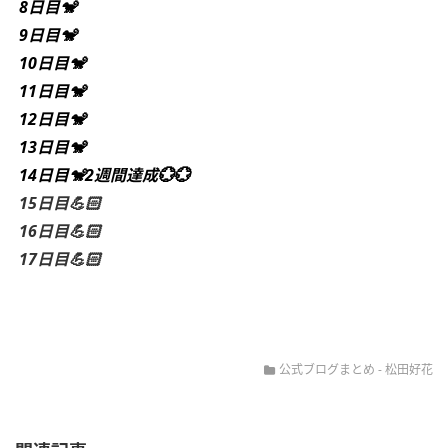
8日目🐒
9日目🐒
10日目🐒
11日目🐒
12日目🐒
13日目🐒
14日目🐒2週間達成💮💮
15日目💪🏻
16日目💪🏻
17日目💪🏻
公式ブログまとめ
-
松田好花