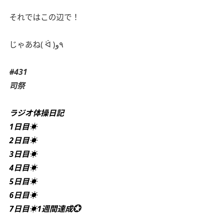
それではこの辺で！
じゃあね( ᐛ )٩و
#431
司祭
ラジオ体操日記
1日目☀️
2日目☀️
3日目☀️
4日目☀️
5日目☀️
6日目☀️
7日目☀️1週間達成💮