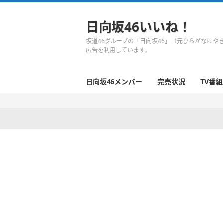
日向坂46いいね！
坂道46グループの「日向坂46」（元ひらがなけ
広告を利用しています。
日向坂46メンバー
完売状況
TV番組
日向坂46のメンバーまとめ
今週の日向坂46
1期生
2期生
3期生
今週の日向坂46
今週の日向坂46
今週の日向坂46
今週の日向坂46
今週の日向坂46
今週の日向坂46
今週の日向坂46
今週の日向坂46
今週の日向坂46
今週の日向坂46
今週の日向坂46
今週の日向坂46
井口眞緒
潮紗理菜
柿崎芽実
影山優佳
加藤史帆
齊藤京子
佐々木久美
佐々木美玲
高瀬愛奈
高本彩花
東村芽依
金村美玖
河田陽菜
小坂菜緒
富田鈴花
濱岸ひより
丹生明里
松田好花
宮田愛萌
渡邉美穂
上村ひなの