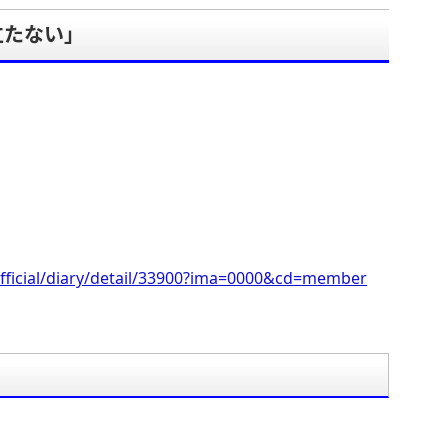
立たない」
。
fficial/diary/detail/33900?ima=0000&cd=member