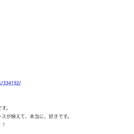
k/334192/
です。
ースが映えて、本当に、好きです。
！！