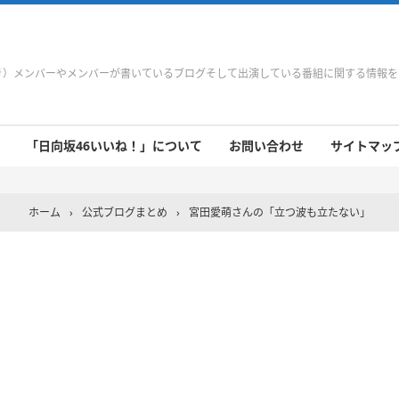
やき）メンバーやメンバーが書いているブログそして出演している番組に関する情報
「日向坂46いいね！」について
お問い合わせ
サイトマップ 
 9/21～9/27
 9/14～9/20
 9/7～9/13
 8/31～9/6
 8/24～8/30
 8/17～8/23
 8/10～8/16
 8/3～8/9
 7/27～8/2
 7/20～7/26
 7/13～7/19
 7/6～7/12
ホーム
›
公式ブログまとめ
›
宮田愛萌さんの「立つ波も立たない」