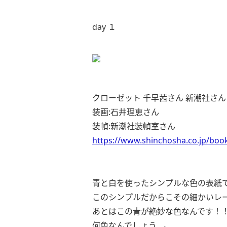
day １
クローゼット 千早茜さん 新潮社さん
装画:石井理恵さん
装幀:新潮社装幀室さん
https://www.shinchosha.co.jp/boo
青と白を使ったシンプルな色の表紙
このシンプルだからこその細かいレ
あとはこの青が絶妙な色なんです！
何色なんでしょう…。