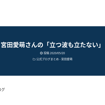
宮田愛萌さんの「立つ波も立たない」
投稿
2020/05/20
公式ブログまとめ
-
宮田愛萌
ログ