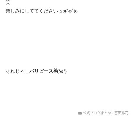
笑
楽しみにしててくださいっo(^o^)o
それじゃ！
パリピース✌(‘ω’)
公式ブログまとめ
-
富田鈴花