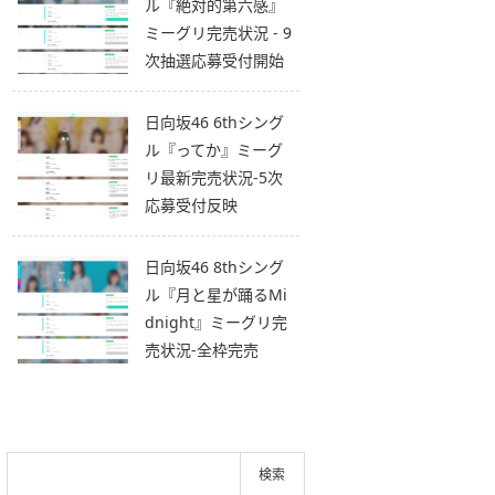
ル『絶対的第六感』
ミーグリ完売状況 - 9
次抽選応募受付開始
日向坂46 6thシング
ル『ってか』ミーグ
リ最新完売状況-5次
応募受付反映
日向坂46 8thシング
ル『月と星が踊るMi
dnight』ミーグリ完
売状況-全枠完売