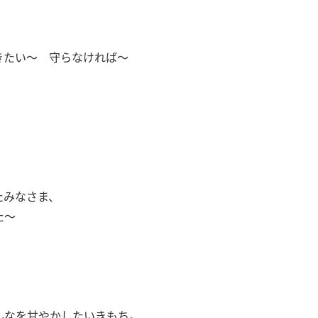
きたい～ 守らなければ～
たみなさま、
た～
んなを甘やかしたいきもち
。