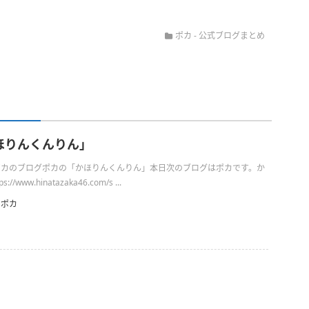
ポカ
-
公式ブログまとめ
ほりんくんりん」
日のポカのブログポカの「かほりんくんりん」本日次のブログはポカです。か
/www.hinatazaka46.com/s ...
ポカ