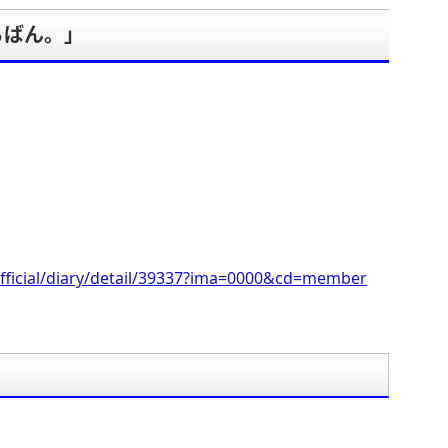
ちばん。」
fficial/diary/detail/39337?ima=0000&cd=member