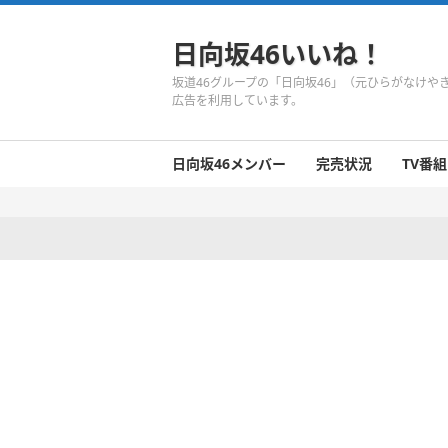
日向坂46いいね！
坂道46グループの「日向坂46」（元ひらがなけ
広告を利用しています。
日向坂46メンバー
完売状況
TV番組
日向坂46のメンバーまとめ
今週の日向坂46
1期生
2期生
3期生
今週の日向坂46
今週の日向坂46
今週の日向坂46
今週の日向坂46
今週の日向坂46
今週の日向坂46
今週の日向坂46
今週の日向坂46
今週の日向坂46
今週の日向坂46
今週の日向坂46
今週の日向坂46
井口眞緒
潮紗理菜
柿崎芽実
影山優佳
加藤史帆
齊藤京子
佐々木久美
佐々木美玲
高瀬愛奈
高本彩花
東村芽依
金村美玖
河田陽菜
小坂菜緒
富田鈴花
濱岸ひより
丹生明里
松田好花
宮田愛萌
渡邉美穂
上村ひなの