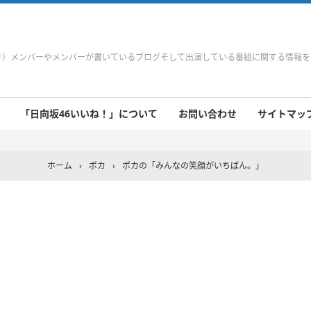
やき）メンバーやメンバーが書いているブログそして出演している番組に関する情報
「日向坂46いいね！」について
お問い合わせ
サイトマップ 
 9/21～9/27
 9/14～9/20
 9/7～9/13
 8/31～9/6
 8/24～8/30
 8/17～8/23
 8/10～8/16
 8/3～8/9
 7/27～8/2
 7/20～7/26
 7/13～7/19
 7/6～7/12
ホーム
›
ポカ
›
ポカの「みんなの笑顔がいちばん。」