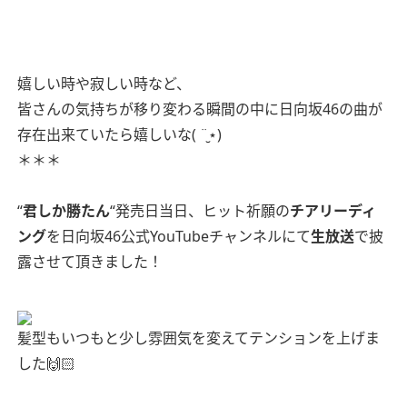
嬉しい時や寂しい時など、
皆さんの気持ちが移り変わる瞬間の中に日向坂46の曲が
存在出来ていたら嬉しいな( ¨̮⋆)
＊＊＊
“
君しか勝たん
“発売日当日、ヒット祈願の
チアリーディ
ング
を日向坂46公式YouTubeチャンネルにて
生放送
で披
露させて頂きました！
髪型もいつもと少し雰囲気を変えてテンションを上げま
した🙌🏻