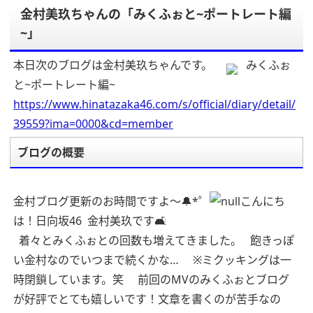
金村美玖ちゃんの「みくふぉと~ポートレート編
~」
本日次のブログは金村美玖ちゃんです。
みくふぉ
と~ポートレート編~
https://www.hinatazaka46.com/s/official/diary/detail/
39559?ima=0000&cd=member
ブログの概要
金村ブログ更新のお時間ですよ〜🔔*゜
こんにち
は！日向坂46 金村美玖です🛋
着々とみくふぉとの回数も増えてきました。
飽きっぽ
い金村なのでいつまで続くかな…
※ミクッキングは一
時閉鎖しています。笑
前回のMVのみくふぉとブログ
が好評でとても嬉しいです！文章を書くのが苦手なの