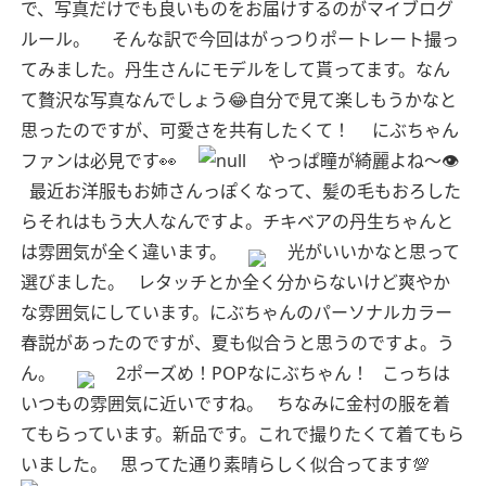
で、写真だけでも良いものをお届けするのがマイブログ
ルール。
そんな訳で今回はがっつりポートレート撮っ
てみました。丹生さんにモデルをして貰ってます。なん
て贅沢な写真なんでしょう😂自分で見て楽しもうかなと
思ったのですが、可愛さを共有したくて！
にぶちゃん
ファンは必見です👀
やっぱ瞳が綺麗よね〜👁
最近お洋服もお姉さんっぽくなって、髪の毛もおろした
らそれはもう大人なんですよ。チキベアの丹生ちゃんと
は雰囲気が全く違います。
光がいいかなと思って
選びました。
レタッチとか全く分からないけど爽やか
な雰囲気にしています。にぶちゃんのパーソナルカラー
春説があったのですが、夏も似合うと思うのですよ。う
ん。
2ポーズめ！POPなにぶちゃん！
こっちは
いつもの雰囲気に近いですね。
ちなみに金村の服を着
てもらっています。新品です。これで撮りたくて着てもら
いました。
思ってた通り素晴らしく似合ってます💯