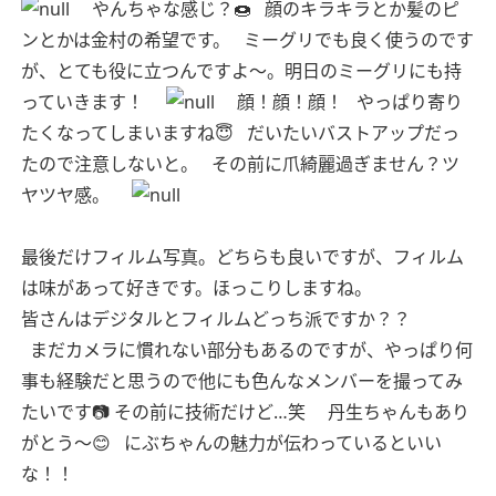
やんちゃな感じ？🍩
顔のキラキラとか髪のピ
ンとかは金村の希望です。
ミーグリでも良く使うのです
が、とても役に立つんですよ〜。明日のミーグリにも持
っていきます！
顔！顔！顔！
やっぱり寄り
たくなってしまいますね😇
だいたいバストアップだっ
たので注意しないと。
その前に爪綺麗過ぎません？ツ
ヤツヤ感。
最後だけフィルム写真。どちらも良いですが、フィルム
は味があって好きです。ほっこりしますね。
皆さんはデジタルとフィルムどっち派ですか？？
まだカメラに慣れない部分もあるのですが、やっぱり何
事も経験だと思うので他にも色んなメンバーを撮ってみ
たいです📷 その前に技術だけど…笑
丹生ちゃんもあり
がとう〜😊
にぶちゃんの魅力が伝わっているといい
な！！