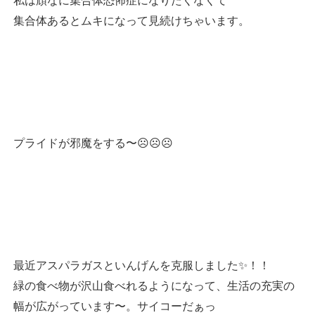
私は頑なに集合体恐怖症になりたくなくて
集合体あるとムキになって見続けちゃいます。
プライドが邪魔をする〜☹️☹️☹️
最近アスパラガスといんげんを克服しました✨！！
緑の食べ物が沢山食べれるようになって、生活の充実の
幅が広がっています〜。サイコーだぁっ