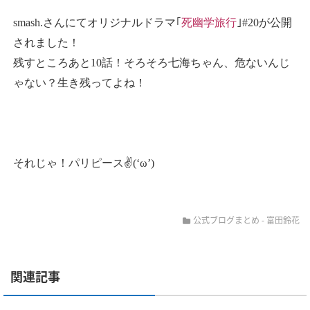
smash.さんにてオリジナルドラマ｢
死幽学旅行
｣#20が公開
されました！
残すところあと10話！そろそろ七海ちゃん、危ないんじ
ゃない？生き残ってよね！
それじゃ！パリピース✌(‘ω’)
公式ブログまとめ
-
富田鈴花
関連記事