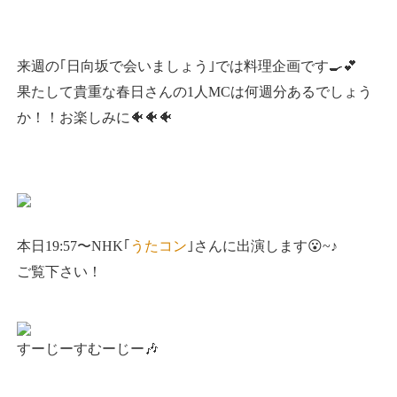
来週の｢日向坂で会いましょう｣では料理企画です🍳💕
果たして貴重な春日さんの1人MCは何週分あるでしょう
か！！お楽しみに🐠🐠🐠
本日19:57〜NHK｢
うたコン
｣さんに出演します😮~♪
ご覧下さい！
すーじーすむーじー🎶