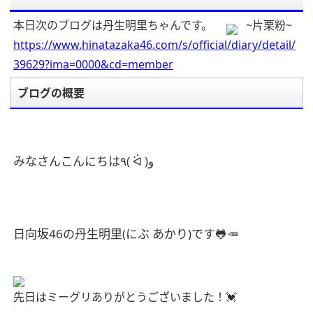
本日次のブログは丹生明里ちゃんです。
~片栗粉~
https://www.hinatazaka46.com/s/official/diary/detail/
39629?ima=0000&cd=member
ブログの概要
みなさんこんにちは
٩
(
)
و
ᐛ
日向坂
46
の丹生明里
(
にぶ
あかり
)
です
🐸🥕
先日はミーグリありがとうございました！
💓