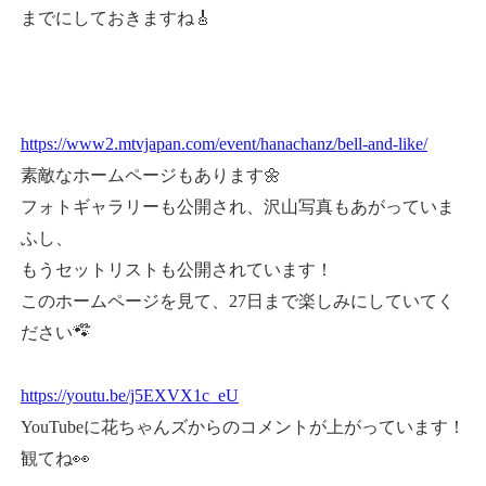
までにしておきますね🎸
https://www2.mtvjapan.com/event/hanachanz/bell-and-like/
素敵なホームページもあります🌼
フォトギャラリーも公開され、沢山写真もあがっていま
ふし、
もうセットリストも公開されています！
このホームページを見て、27日まで楽しみにしていてく
ださい🐾໊
https://youtu.be/j5EXVX1c_eU
YouTubeに花ちゃんズからのコメントが上がっています！
観てね👀