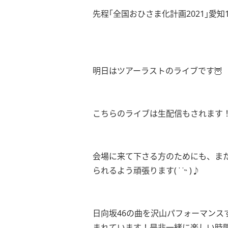
先程｢全国おひさま化計画2021｣愛
明日はツアーラストのライブです🦉
こちらのライブは生配信もされます
会場に来て下さる方のためにも、ま
られるよう頑張ります( ˙ ˙˵ )♪
日向坂46の曲を沢山パフォーマン
まれています！是非一緒に楽しい時