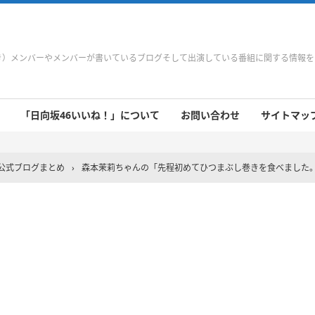
やき）メンバーやメンバーが書いているブログそして出演している番組に関する情報
「日向坂46いいね！」について
お問い合わせ
サイトマップ 
 9/21～9/27
 9/14～9/20
 9/7～9/13
 8/31～9/6
 8/24～8/30
 8/17～8/23
 8/10～8/16
 8/3～8/9
 7/27～8/2
 7/20～7/26
 7/13～7/19
 7/6～7/12
公式ブログまとめ
›
森本茉莉ちゃんの「先程初めてひつまぶし巻きを食べました