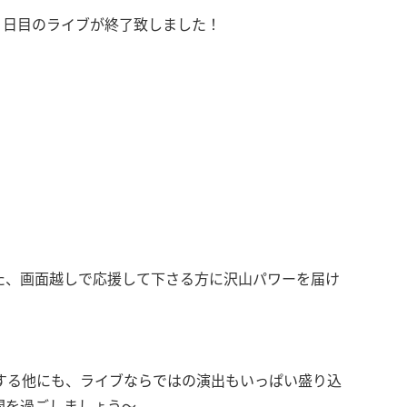
知1日目のライブが終了致しました！
！
た、画面越しで応援して下さる方に沢山パワーを届け
スする他にも、ライブならではの演出もいっぱい盛り込
間を過ごしましょう〜。