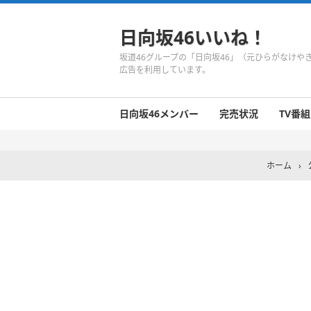
日向坂46いいね！
坂道46グループの「日向坂46」（元ひらがなけ
広告を利用しています。
日向坂46メンバー
完売状況
TV番組
日向坂46のメンバーまとめ
今週の日向坂46
1期生
2期生
3期生
今週の日向坂46
今週の日向坂46
今週の日向坂46
今週の日向坂46
今週の日向坂46
今週の日向坂46
今週の日向坂46
今週の日向坂46
今週の日向坂46
今週の日向坂46
今週の日向坂46
今週の日向坂46
井口眞緒
潮紗理菜
柿崎芽実
影山優佳
加藤史帆
齊藤京子
佐々木久美
佐々木美玲
高瀬愛奈
高本彩花
東村芽依
金村美玖
河田陽菜
小坂菜緒
富田鈴花
濱岸ひより
丹生明里
松田好花
宮田愛萌
渡邉美穂
上村ひなの
ホーム
›