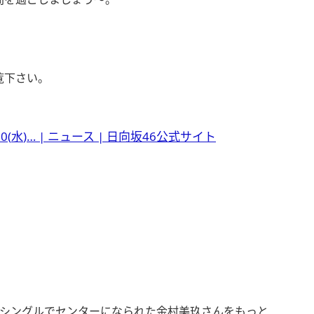
覧下さい。
0(
水
)… |
ニュース
|
日向坂
46
公式サイト
thシングルでセンターになられた金村美玖さんをもっと