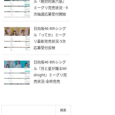
ル『絶対的第六感』
ミーグリ完売状況 - 9
次抽選応募受付開始
日向坂46 6thシング
ル『ってか』ミーグ
リ最新完売状況-5次
応募受付反映
日向坂46 8thシング
ル『月と星が踊るMi
dnight』ミーグリ完
売状況-全枠完売