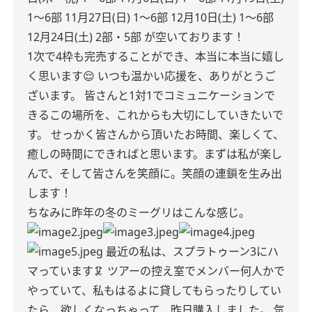
1〜6部
11月27日(日) 1〜6部
12月10日(土) 1〜6部
12月24日(土) 2部・5部
が空いております！
1次で4枠も完売することができ、本当に本当に嬉し
く思います😌
いつも温かい応援を、ありがとうご
ざいます。
皆さんと1対1でコミュニケーションで
きるこの場所を、これからも大切にしていきたいで
す。
せっかく皆さんから頂いたお時間、楽しくて、
癒しの時間にできればと思います。まずは私が楽し
んで、そして皆さんを笑顔に。笑顔の連鎖を生み出
します！
ちなみに昨年の冬のミーグリはこんな感じ。
最近の私は、スプラトゥーン3にハ
マっています🦑
ツアーの控え室でメンバー何人かで
やっていて、私もはるよに貸してもらったりしてい
たら、欲しくなっちゃって、昨日購入しました。
気