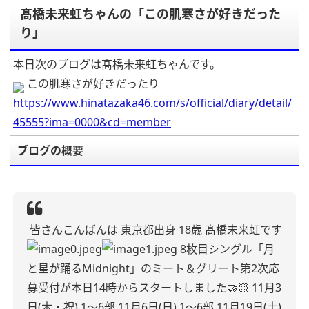
髙橋未来虹ちゃんの「この肌寒さが好きだった
り」
本日次のブログは髙橋未来虹ちゃんです。
この肌寒さが好きだったり
https://www.hinatazaka46.com/s/official/diary/detail/
45555?ima=0000&cd=member
ブログの概要
皆さんこんばんは
東京都出身 18歳 髙橋未来虹です
8枚目シングル「月
と星が踊るMidnight」のミート＆グリート第2次応
募受付が本日14時からスタートしました🤝🏻
11月3
日(木・祝) 1〜6部
11月6日(日) 1〜6部
11月19日(土)