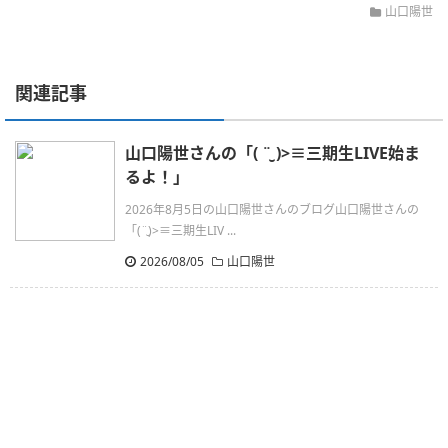
山口陽世
関連記事
山口陽世さんの「( ¨̮ )>≡三期生LIVE始ま
るよ！」
2026年8月5日の山口陽世さんのブログ山口陽世さんの
「(¨̮)>≡三期生LIV ...
2026/08/05
山口陽世