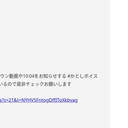
で
トダウン動画や10:04をお知らせする #かとしボイス
いるので是非チェックお願いします
loha?s=21&t=NYHV5FntogDffIToXkbyag