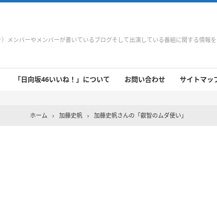
やき）メンバーやメンバーが書いているブログそして出演している番組に関する情報
「日向坂46いいね！」について
お問い合わせ
サイトマップ 
 9/21～9/27
 9/14～9/20
 9/7～9/13
 8/31～9/6
 8/24～8/30
 8/17～8/23
 8/10～8/16
 8/3～8/9
 7/27～8/2
 7/20～7/26
 7/13～7/19
 7/6～7/12
ホーム
›
加藤史帆
›
加藤史帆さんの「叡智のムダ使い‍」