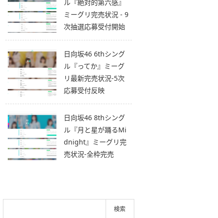
ル『絶対的第六感』
ミーグリ完売状況 - 9
次抽選応募受付開始
日向坂46 6thシング
ル『ってか』ミーグ
リ最新完売状況-5次
応募受付反映
日向坂46 8thシング
ル『月と星が踊るMi
dnight』ミーグリ完
売状況-全枠完売