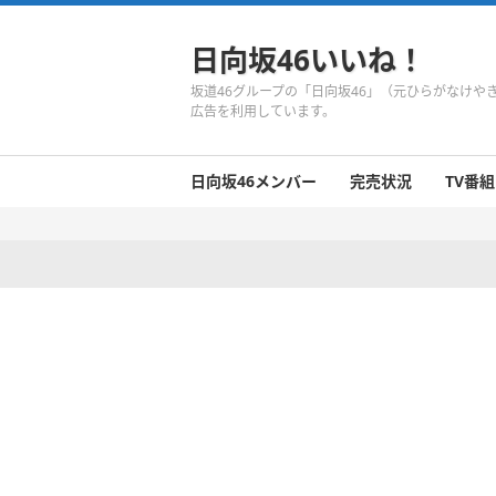
日向坂46いいね！
坂道46グループの「日向坂46」（元ひらがなけ
広告を利用しています。
日向坂46メンバー
完売状況
TV番組
日向坂46のメンバーまとめ
今週の日向坂46
1期生
2期生
3期生
今週の日向坂46
今週の日向坂46
今週の日向坂46
今週の日向坂46
今週の日向坂46
今週の日向坂46
今週の日向坂46
今週の日向坂46
今週の日向坂46
今週の日向坂46
今週の日向坂46
今週の日向坂46
井口眞緒
潮紗理菜
柿崎芽実
影山優佳
加藤史帆
齊藤京子
佐々木久美
佐々木美玲
高瀬愛奈
高本彩花
東村芽依
金村美玖
河田陽菜
小坂菜緒
富田鈴花
濱岸ひより
丹生明里
松田好花
宮田愛萌
渡邉美穂
上村ひなの