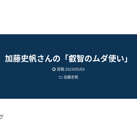
加藤史帆さんの「叡智のムダ使い‍」
投稿
2023/05/03
加藤史帆
グ