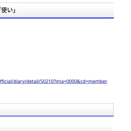
使い‍」
。
fficial/diary/detail/50210?ima=0000&cd=member