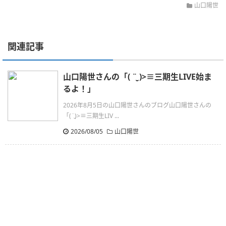
山口陽世
関連記事
山口陽世さんの「( ¨̮ )>≡三期生LIVE始ま
るよ！」
2026年8月5日の山口陽世さんのブログ山口陽世さんの
「(¨̮)>≡三期生LIV ...
2026/08/05
山口陽世