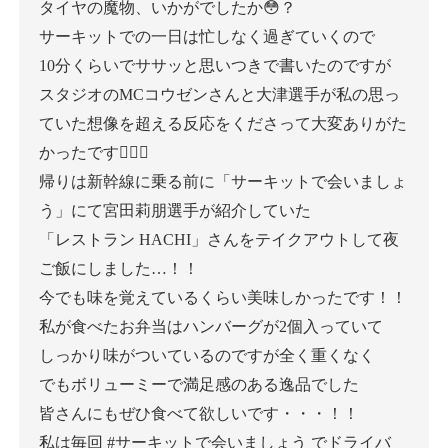
タイヤの魔物、いかがでしたか😳？
サーキットでの一日は忙しなく過ぎていくので
10分くらいでササッと思いつきで書いたのですが
スタジオのMCコウゼンさんと大津選手が私の思っ
ていた想像を超える反応をくださって大変ありがた
かったです🙇🏻‍♀️
帰りは新幹線に乗る前に
「サーキットで会いましょ
う」にて
宮田莉朋選手が紹介していた
「レストラン HACHI」さんをテイクアウトして夜
ご飯にしました…！！
今でも味を覚えているくらい美味しかったです！！
私が食べたお弁当はハンバーグが2個入っていて
しっかり味がついているのですが全く重くなく
でもボリューミーで満足感のある逸品でした
皆さんにもぜひ食べて欲しいです・・・！！
私は毎回 #サーキットで会いましょう でドライバ