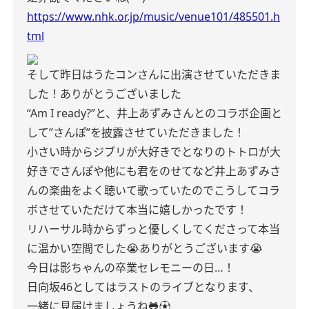
https://www.nhk.or.jp/music/venue101/485501.h
tml
そして昨日はうたコンさんに出演させていただきま
した！ありがとうございました
“Am I ready?”と、井上あずみさんとのコラボ企画と
して”さんぽ”を披露させていただきました！
小さい時からジブリが大好きでとなりのトトロが大
好きでさんぽや他にも君をのせてなど井上あずみさ
んの楽曲をよく聴いて歌っていたのでこうしてコラ
ボさせていただけて本当に嬉しかったです！
リハーサル時からずっと優しくしてくださって本当
に温かい空間でした😭ありがとうございます😭
今日は影ちゃんの卒業セレモニーの日…！
日向坂46としてはラストのライブとなります、
一緒に見届けましょうね🐸⚽️