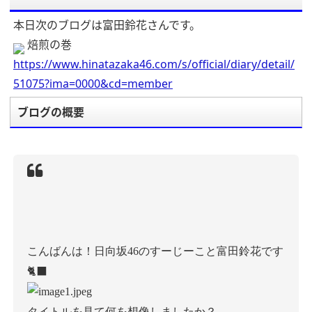
本日次のブログは富田鈴花さんです。
焙煎の巻
https://www.hinatazaka46.com/s/official/diary/detail/
51075?ima=0000&cd=member
ブログの概要
こんばんは！日向坂46のすーじーこと富田鈴花です
🐈‍⬛
タイトルを見て何を想像しましたか？