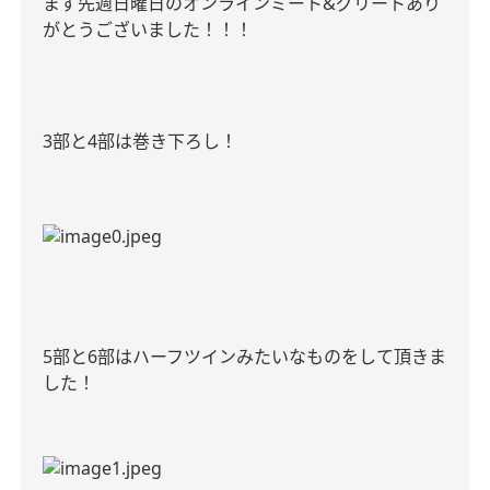
まず先週日曜日のオンラインミート
&
グリートあり
がとうございました！！！
3
部と
4
部は巻き下ろし！
5
部と
6
部はハーフツインみたいなものをして頂きま
した！