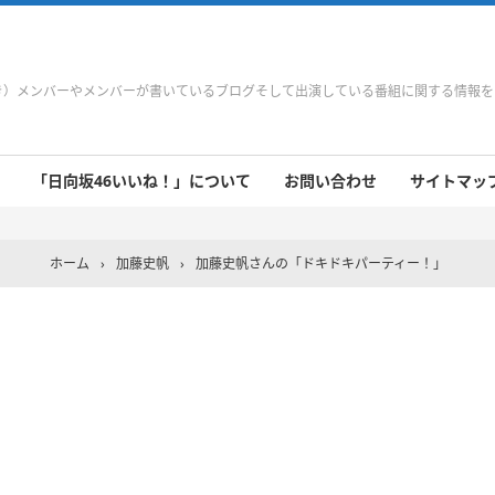
やき）メンバーやメンバーが書いているブログそして出演している番組に関する情報
「日向坂46いいね！」について
お問い合わせ
サイトマップ 
 9/21～9/27
 9/14～9/20
 9/7～9/13
 8/31～9/6
 8/24～8/30
 8/17～8/23
 8/10～8/16
 8/3～8/9
 7/27～8/2
 7/20～7/26
 7/13～7/19
 7/6～7/12
ホーム
›
加藤史帆
›
加藤史帆さんの「ドキドキパーティー！」