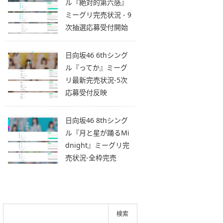
ル『絶対的第六感』
ミーグリ完売状況 - 9
次抽選応募受付開始
日向坂46 6thシング
ル『ってか』ミーグ
リ最新完売状況-5次
応募受付反映
日向坂46 8thシング
ル『月と星が踊るMi
dnight』ミーグリ完
売状況-全枠完売