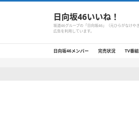
日向坂46いいね！
坂道46グループの「日向坂46」（元ひらがなけ
広告を利用しています。
日向坂46メンバー
完売状況
TV番組
日向坂46のメンバーまとめ
今週の日向坂46
1期生
2期生
3期生
今週の日向坂46
今週の日向坂46
今週の日向坂46
今週の日向坂46
今週の日向坂46
今週の日向坂46
今週の日向坂46
今週の日向坂46
今週の日向坂46
今週の日向坂46
今週の日向坂46
今週の日向坂46
井口眞緒
潮紗理菜
柿崎芽実
影山優佳
加藤史帆
齊藤京子
佐々木久美
佐々木美玲
高瀬愛奈
高本彩花
東村芽依
金村美玖
河田陽菜
小坂菜緒
富田鈴花
濱岸ひより
丹生明里
松田好花
宮田愛萌
渡邉美穂
上村ひなの