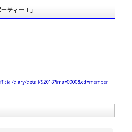
パーティー！」
。
fficial/diary/detail/52018?ima=0000&cd=member