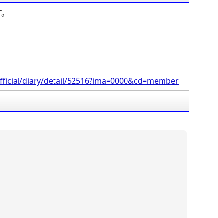
す。
fficial/diary/detail/52516?ima=0000&cd=member