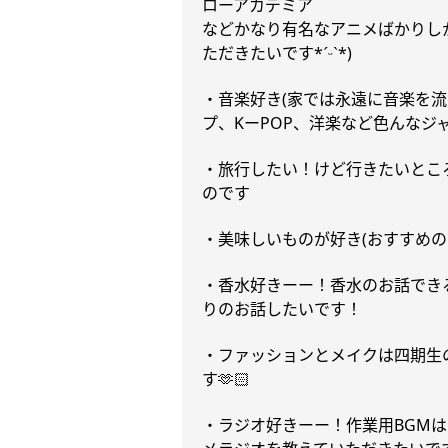
ローアカデミア
などかなり有名なアニメばかりし
ˊᵕˋ
ただきたいです
*
*)
・音楽好き
(
家では永遠に音楽を流
プ、
K
ー
POP
、洋楽
など色んなジ
・旅行したい！けど行きたいとこ
のです
・美味しいものが好き
(
おすすめの
・香水好きーー！香水のお話でき
りのお話したいです！
・ファッションとメイクは四期生
す
🫶🏻
・ラジオ好きーー！作業用
BGM
は