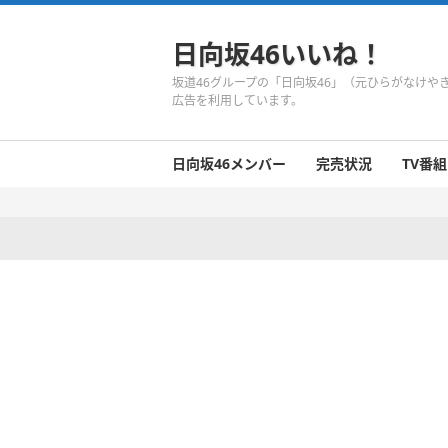
日向坂46いいね！
坂道46グループの「日向坂46」（元ひらがなけ
広告を利用しています。
日向坂46メンバー
完売状況
TV番組
日向坂46のメンバーまとめ
今週の日向坂46
1期生
2期生
3期生
今週の日向坂46
今週の日向坂46
今週の日向坂46
今週の日向坂46
今週の日向坂46
今週の日向坂46
今週の日向坂46
今週の日向坂46
今週の日向坂46
今週の日向坂46
今週の日向坂46
今週の日向坂46
井口眞緒
潮紗理菜
柿崎芽実
影山優佳
加藤史帆
齊藤京子
佐々木久美
佐々木美玲
高瀬愛奈
高本彩花
東村芽依
金村美玖
河田陽菜
小坂菜緒
富田鈴花
濱岸ひより
丹生明里
松田好花
宮田愛萌
渡邉美穂
上村ひなの