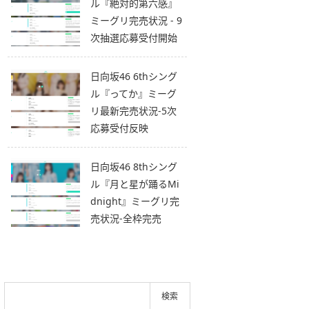
ル『絶対的第六感』
ミーグリ完売状況 - 9
次抽選応募受付開始
日向坂46 6thシング
ル『ってか』ミーグ
リ最新完売状況-5次
応募受付反映
日向坂46 8thシング
ル『月と星が踊るMi
dnight』ミーグリ完
売状況-全枠完売