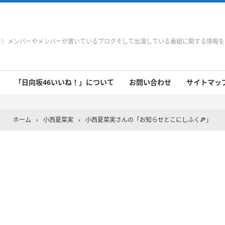
やき）メンバーやメンバーが書いているブログそして出演している番組に関する情報
「日向坂46いいね！」について
お問い合わせ
サイトマップ 
 9/21～9/27
 9/14～9/20
 9/7～9/13
 8/31～9/6
 8/24～8/30
 8/17～8/23
 8/10～8/16
 8/3～8/9
 7/27～8/2
 7/20～7/26
 7/13～7/19
 7/6～7/12
ホーム
›
小西夏菜実
›
小西夏菜実さんの「お知らせとこにしふく🍕」