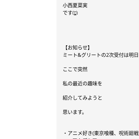
小西夏菜実
です︎
🐺
【お知らせ】
ミート
&
グリートの
2
次受付は明日
ここで突然
私の最近の趣味を
紹介してみようと
思います。
・アニメ好き
(
東京喰種、呪術廻戦