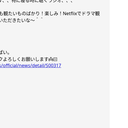
す、、特に寝る時に聴くラジオ、、、
も観たいものばかり！楽しみ！
Netflix
でドラマ観
いただきたいな〜＾＾
ぱい。
クよろしくお願いします
👼🏻
official/news/detail/S00317