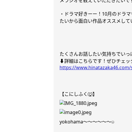
メラジオを教えていただきたいで
・ドラマ好きーー！
10
月のドラマ
たいから面白い作品オススメして
たくさんお話したい気持ちでいっ
⬇️
詳細はこちらです！ぜひチェッ
https://www.hinatazaka46.com/s/
【こにしふく
🐺
】
yokohama
〜〜〜〜〜〜
☺︎