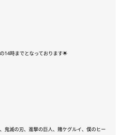
の
14
時までとなっております
🌟
、鬼滅の刃、進撃の巨人、賭ケグルイ、僕のヒー