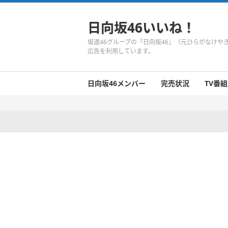
日向坂46いいね！
坂道46グループの「日向坂46」（元ひらがなけ
広告を利用しています。
日向坂46メンバー
完売状況
TV番組
日向坂46のメンバーまとめ
今週の日向坂46
1期生
2期生
3期生
今週の日向坂46
今週の日向坂46
今週の日向坂46
今週の日向坂46
今週の日向坂46
今週の日向坂46
今週の日向坂46
今週の日向坂46
今週の日向坂46
今週の日向坂46
今週の日向坂46
今週の日向坂46
井口眞緒
潮紗理菜
柿崎芽実
影山優佳
加藤史帆
齊藤京子
佐々木久美
佐々木美玲
高瀬愛奈
高本彩花
東村芽依
金村美玖
河田陽菜
小坂菜緒
富田鈴花
濱岸ひより
丹生明里
松田好花
宮田愛萌
渡邉美穂
上村ひなの