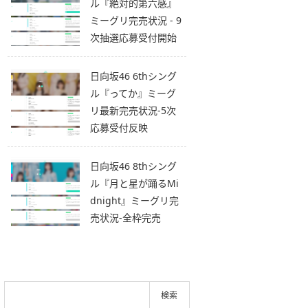
ル『絶対的第六感』
ミーグリ完売状況 - 9
次抽選応募受付開始
日向坂46 6thシング
ル『ってか』ミーグ
リ最新完売状況-5次
応募受付反映
日向坂46 8thシング
ル『月と星が踊るMi
dnight』ミーグリ完
売状況-全枠完売