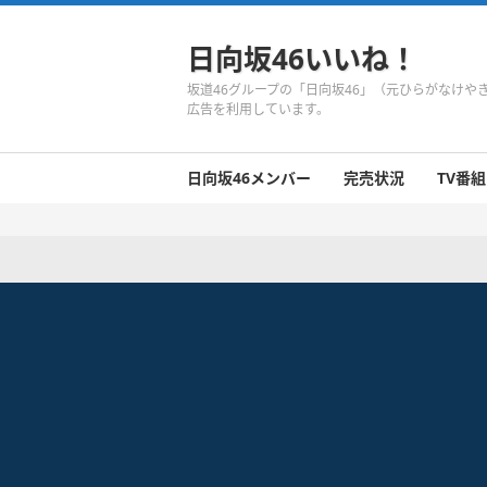
日向坂46いいね！
坂道46グループの「日向坂46」（元ひらがなけ
広告を利用しています。
日向坂46メンバー
完売状況
TV番組
日向坂46のメンバーまとめ
今週の日向坂46
1期生
2期生
3期生
今週の日向坂46
今週の日向坂46
今週の日向坂46
今週の日向坂46
今週の日向坂46
今週の日向坂46
今週の日向坂46
今週の日向坂46
今週の日向坂46
今週の日向坂46
今週の日向坂46
今週の日向坂46
井口眞緒
潮紗理菜
柿崎芽実
影山優佳
加藤史帆
齊藤京子
佐々木久美
佐々木美玲
高瀬愛奈
高本彩花
東村芽依
金村美玖
河田陽菜
小坂菜緒
富田鈴花
濱岸ひより
丹生明里
松田好花
宮田愛萌
渡邉美穂
上村ひなの