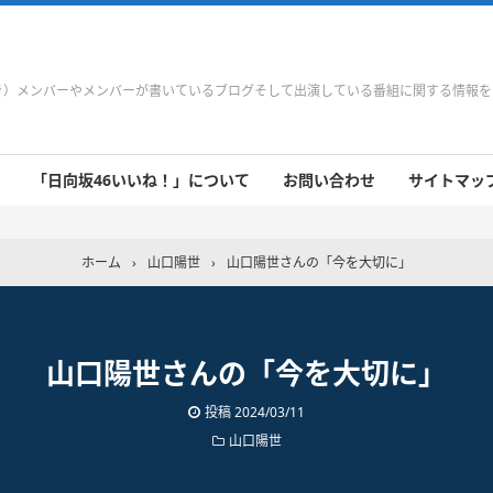
やき）メンバーやメンバーが書いているブログそして出演している番組に関する情報
「日向坂46いいね！」について
お問い合わせ
サイトマップ 
 9/21～9/27
 9/14～9/20
 9/7～9/13
 8/31～9/6
 8/24～8/30
 8/17～8/23
 8/10～8/16
 8/3～8/9
 7/27～8/2
 7/20～7/26
 7/13～7/19
 7/6～7/12
ホーム
›
山口陽世
›
山口陽世さんの「今を大切に」
山口陽世さんの「今を大切に」
投稿
2024/03/11
山口陽世