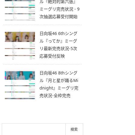
ル『絶対的第六感』
ミーグリ完売状況 - 9
次抽選応募受付開始
日向坂46 6thシング
ル『ってか』ミーグ
リ最新完売状況-5次
応募受付反映
日向坂46 8thシング
ル『月と星が踊るMi
dnight』ミーグリ完
売状況-全枠完売