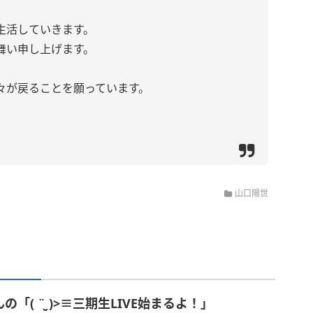
生活していきます。
舞い申し上げます。
々が戻ることを願っています。
山口陽世
「( ¨̮ )>≡三期生LIVE始まるよ！」