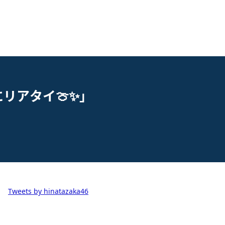
リアタイ🍈✨️」
Tweets by hinatazaka46