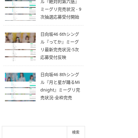
ル『絶対的第六感』
ミーグリ完売状況 - 9
次抽選応募受付開始
日向坂46 6thシング
ル『ってか』ミーグ
リ最新完売状況-5次
応募受付反映
日向坂46 8thシング
ル『月と星が踊るMi
dnight』ミーグリ完
売状況-全枠完売