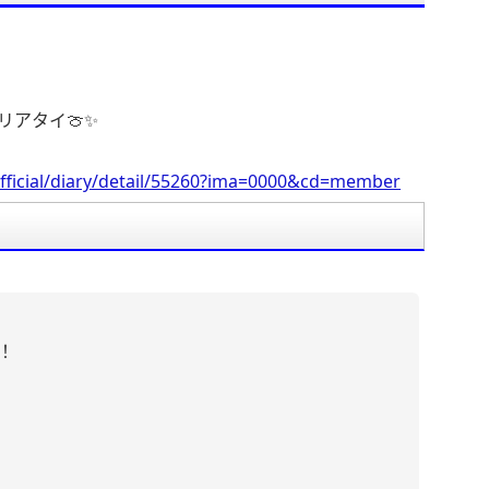
。
リアタイ🍈✨️
fficial/diary/detail/55260?ima=0000&cd=member
！