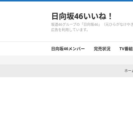
日向坂46いいね！
坂道46グループの「日向坂46」（元ひらがなけ
広告を利用しています。
日向坂46メンバー
完売状況
TV番組
日向坂46のメンバーまとめ
今週の日向坂46
1期生
2期生
3期生
今週の日向坂46
今週の日向坂46
今週の日向坂46
今週の日向坂46
今週の日向坂46
今週の日向坂46
今週の日向坂46
今週の日向坂46
今週の日向坂46
今週の日向坂46
今週の日向坂46
今週の日向坂46
井口眞緒
潮紗理菜
柿崎芽実
影山優佳
加藤史帆
齊藤京子
佐々木久美
佐々木美玲
高瀬愛奈
高本彩花
東村芽依
金村美玖
河田陽菜
小坂菜緒
富田鈴花
濱岸ひより
丹生明里
松田好花
宮田愛萌
渡邉美穂
上村ひなの
ホー