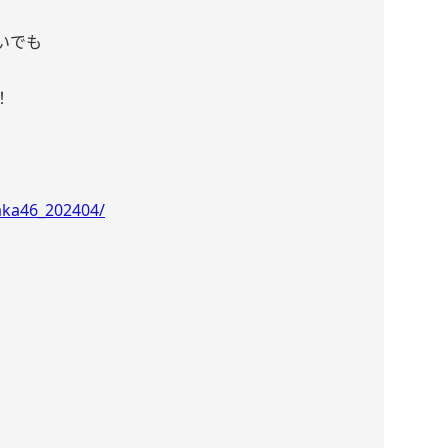
いでも
！
zaka46_202404/