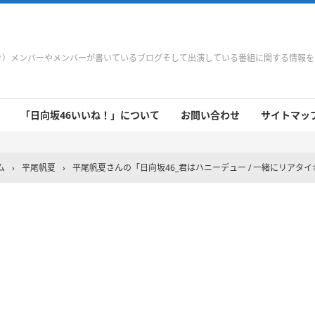
やき）メンバーやメンバーが書いているブログそして出演している番組に関する情報
「日向坂46いいね！」について
お問い合わせ
サイトマップ 
 9/21～9/27
 9/14～9/20
 9/7～9/13
 8/31～9/6
 8/24～8/30
 8/17～8/23
 8/10～8/16
 8/3～8/9
 7/27～8/2
 7/20～7/26
 7/13～7/19
 7/6～7/12
ム
›
平尾帆夏
›
平尾帆夏さんの「日向坂46_君はハニーデュー / 一緒にリアタイ🍈