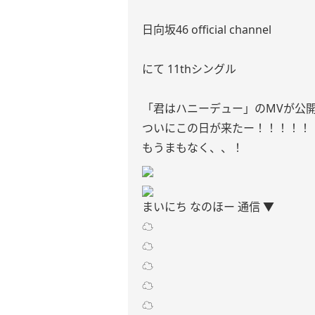
日向坂46 official channel
にて 11thシングル
「君はハニーデュー」のMVが公開さ
ついにこの日が来たー！！！！！
もうまもなく、、！
まいにち なのほー 通信 ▼
☁️
☁️
☁️
☁️
☁️