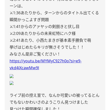
ーンは、
⚔️1:36あたりから、ターンからのタイトル出てくる
瞬間かっこよすぎ問題
⚔️1:41からのアァヤッの剣捌きと伏し目
⚔️2:09あたりからの未来虹特にハク様
⚔️2:41あたり、小西たまきが基本素手勝負で萌
挙げはじめたらキリが無さそうでした！！
みなさん是非ご覧ください！
https://youtu.be/MYMyC927h0o?si=e9-
vkd4iXcawMw9l
ライブ前の控え室で、なんか可愛いの被ってるとん
でもないかわいさのようこりん見つけました
見つけた瞬間確保しました！