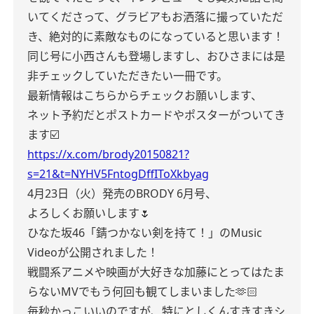
いてくださって、グラビアもお洒落に撮っていただ
き、絶対的に素敵なものになっていると思います！
同じ号に小西さんも登場しますし、おひさまには是
非チェックしていただきたい一冊です。
最新情報はこちらからチェックお願いします、
ネット予約だとポストカードやポスターがついてき
ます☑️
https://x.com/brody20150821?
s=21&t=NYHV5FntogDffIToXkbyag
4月23日（火）発売のBRODY 6月号、
よろしくお願いします🌷
ひなた坂46「錆つかない剣を持て！」のMusic
Videoが公開されました！
戦闘系アニメや映画が大好きな加藤にとってはたま
らないMVでもう何回も観てしまいました🫶🏻
毎秒かっこいいのですが、特にとしくんすきすきシ