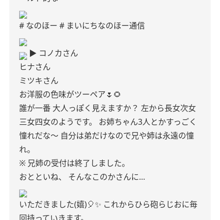
# なのほー
# まいにちなのほー通信
▶︎ コノカさん
ヒナさん
ミツキさん
お洋服の色味がツーペア🌷🌻
誰が一番 大人っぽく見えますか？
左から長女次女
三女四女のようです。
お姉ちゃん3人とかすっごく
憧れだな〜
自分は弟だけなので兄や姉は永遠の憧
れ。
※ 兄姉の受付は終了しました。
おとといね、
そんなこのかさんに…
いただきました(嬉)🎈✨️
これからひら砲らじおに毎
回持っていきます。