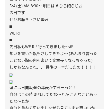
5/4 (土) AM 8:30〜
明日は # ひら砲らじお
の日です！
ぜひお聴き下さい📻🎶
⬛︎
WE R!
⬛︎
先日私もWE R！行ってきました〜🌈
想いを書いた旗もさしてきたよ〜
(あんまり言った
ことない胸の内を書いて文章長くなっちゃった)
しかもなんとね、、
最後の一本だったの！！！！
壁には日向坂46の年表がずらーっと！
自分はこの時 あれしてたな〜とか
こんなことあっ
たな〜とか
自分と重ねて思い出しながら見てもまた面白いか