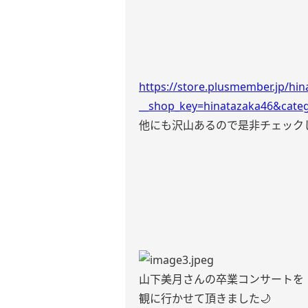
https://store.plusmember.jp/hin
__shop_key=hinatazaka46&cate
他にも沢山あるので是非チェック
山下美月さんの卒業コンサートを
観に行かせて頂きました🌙