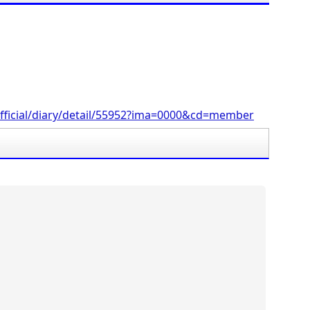
。
fficial/diary/detail/55952?ima=0000&cd=member