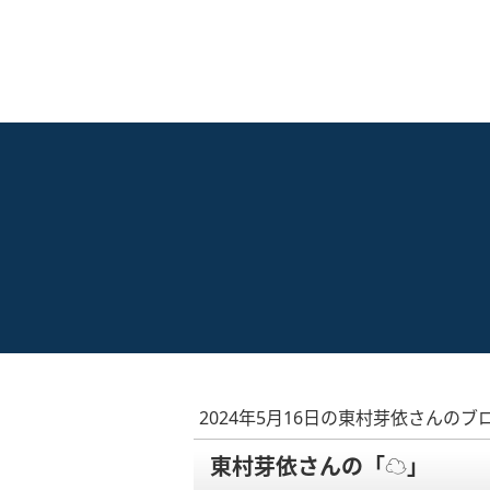
2024年5月16日の東村芽依さんのブ
東村芽依さんの「☁️」