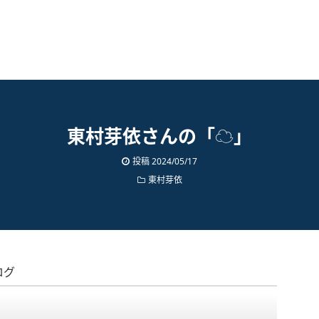
東村芽依さんの「☁️」
投稿
2024/05/17
東村芽依
ログ