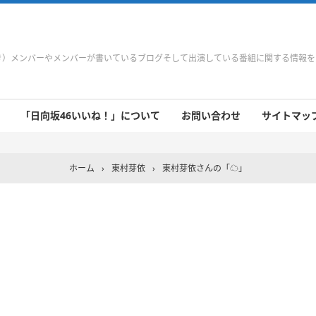
やき）メンバーやメンバーが書いているブログそして出演している番組に関する情報
「日向坂46いいね！」について
お問い合わせ
サイトマップ 
 9/21～9/27
 9/14～9/20
 9/7～9/13
 8/31～9/6
 8/24～8/30
 8/17～8/23
 8/10～8/16
 8/3～8/9
 7/27～8/2
 7/20～7/26
 7/13～7/19
 7/6～7/12
ホーム
›
東村芽依
›
東村芽依さんの「☁️」