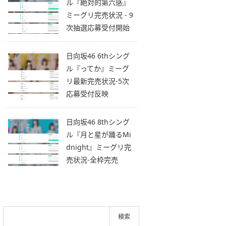
ル『絶対的第六感』
ミーグリ完売状況 - 9
次抽選応募受付開始
日向坂46 6thシング
ル『ってか』ミーグ
リ最新完売状況-5次
応募受付反映
日向坂46 8thシング
ル『月と星が踊るMi
dnight』ミーグリ完
売状況-全枠完売