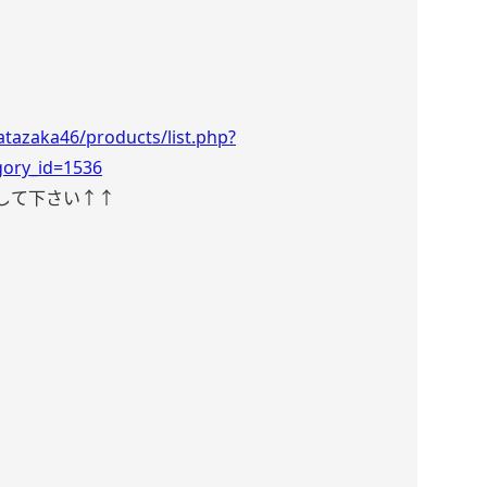
atazaka46/products/list.php?
gory_id=1536
して下さい↑↑