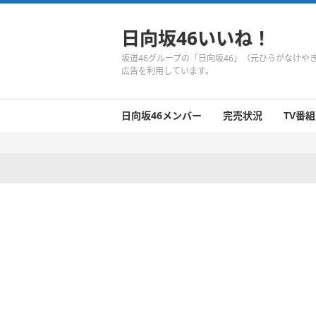
日向坂46いいね！
坂道46グループの「日向坂46」（元ひらがなけ
広告を利用しています。
日向坂46メンバー
完売状況
TV番組
日向坂46のメンバーまとめ
今週の日向坂46
1期生
2期生
3期生
今週の日向坂46
今週の日向坂46
今週の日向坂46
今週の日向坂46
今週の日向坂46
今週の日向坂46
今週の日向坂46
今週の日向坂46
今週の日向坂46
今週の日向坂46
今週の日向坂46
今週の日向坂46
井口眞緒
潮紗理菜
柿崎芽実
影山優佳
加藤史帆
齊藤京子
佐々木久美
佐々木美玲
高瀬愛奈
高本彩花
東村芽依
金村美玖
河田陽菜
小坂菜緒
富田鈴花
濱岸ひより
丹生明里
松田好花
宮田愛萌
渡邉美穂
上村ひなの