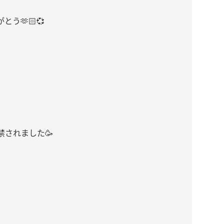
う🫶🏻💞
禁されました🥳